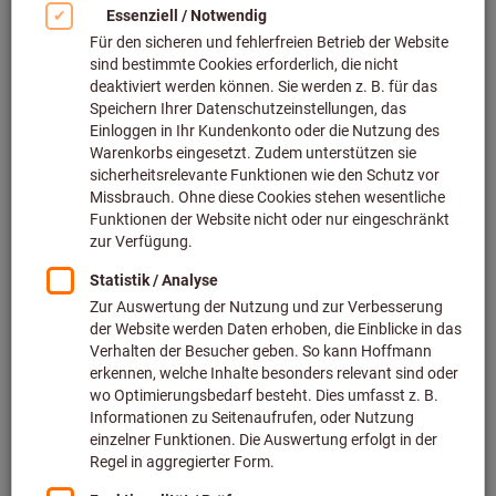
97
Produkte
Produkte
Henkellocheisen-Satz
Bestseller
RENNSTEIG
Art.-Nr.: 832011
Lieferbar
3 Varianten
ab
59,89 €
zzgl. MwSt.
zzgl. Versandkosten
Zu den Varianten
Ring-Stanzwerkzeug-Satz
komplett im Behälter
BOEHM®