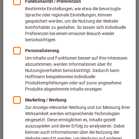
Art.-Nr.: 832100
Lieferbar
4 Varianten
ab
77,19 €
zzgl. MwSt.
zzgl. Versandkosten
Zu den Varianten
Rund-Blechlocher-Sortiment
„UNF“⌀ 16,2 – 63,5 mm im
Kunststoffkoffer, Typ: 1
Art.-Nr.: 834555 1
Sofort lieferbar
421,29 €
Preis pro 1 Stück