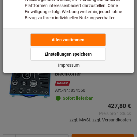
zzgl. MwSt.
zzgl. Versandkosten
Menge
Artikel merken
Rund-Blechlocher-Sortiment
„metrisch“ ⌀ 12,5 – 63,5 mm im
Blechkoffer
Art.-Nr.: 834550
Sofort lieferbar
427,80 €
Preis pro 1 Stück
zzgl. MwSt.
zzgl. Versandkosten