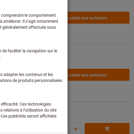
De
64,40 €
Accéder aux variantes
s de livraison
De
83,00 €
Accéder aux variantes
s de livraison
453,00 €
Quantité
x par 1 Unité