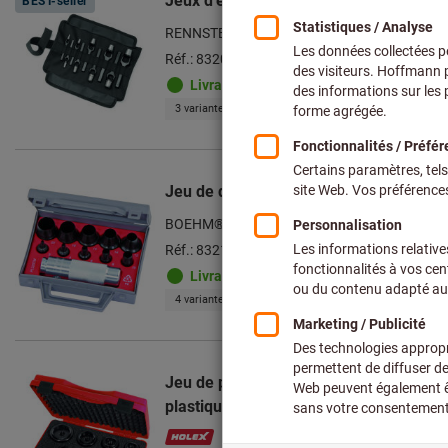
Jeux d'emporte-pièces à arche
BEST-seller
RENNSTEIG
Réf.: 832011
Livrable
3 variantes
Jeu de découpe-joints universels compl
BOEHM®
Réf.: 832100
Livrable
4 variantes
Jeu de poinçons fendus “UNF” ⌀ 16,2 −
plastique, Type: 1