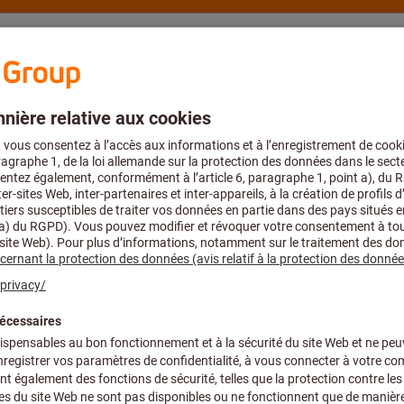
s
Conseils et assistance
Hoffmann Group
Outils de poinçonnage et de découpage
t de découpage
ons & Mesures
pour matériau
Tous les filtres