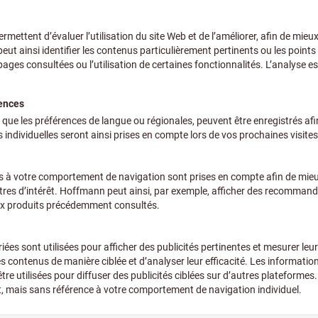
+ TVA en vigueur
Prix et frai
et en coffret
+ TVA en vigueur
Prix et frai
 63,5 mm dans coffret en
Pri