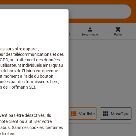
BE
(
fr
)
Se connecter
Panier
Commande directe
Disponibilité
Vue liste
Mosaïque