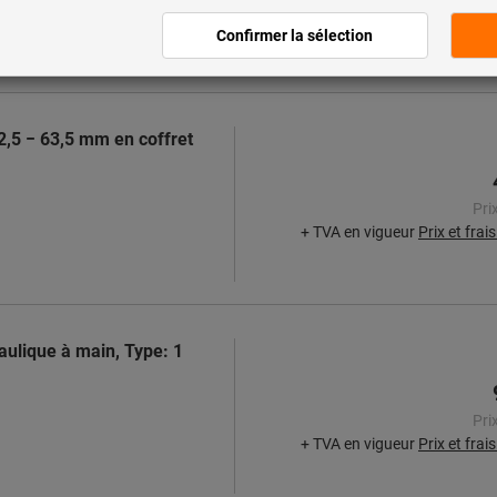
+ TVA en vigueur
Prix et frai
2,5 − 63,5 mm en coffret
Pri
+ TVA en vigueur
Prix et frai
aulique à main, Type: 1
Pri
+ TVA en vigueur
Prix et frai