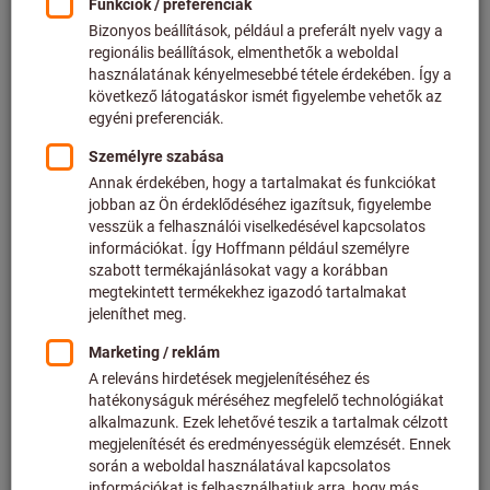
Ár beállítása 5 darabok (28,45 € / 1 Darab)
plusz az aktuális ÁFA.
Árak plusz szállítási költségek
Egyedi árak az üzleti ügyfelek számára a
bejelentkezés
után.
⌀ d11 D
(mm):
C
4
5
6
8
10
12
16
20
Több terméket szeretne egyszerre rendelni?
Tovább a gyors bevitelhez
Mennyiség