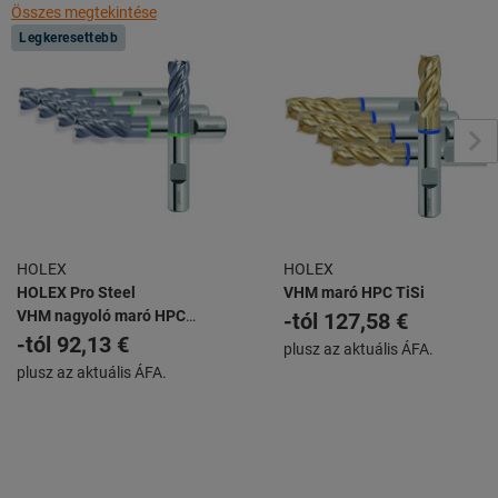
Összes megtekintése
Legkeresettebb
HOLEX
HOLEX
HOLEX Pro Steel
VHM maró HPC TiSi
VHM nagyoló maró HPC
-tól
127,58 €
TiAlN
-tól
92,13 €
plusz az aktuális ÁFA.
plusz az aktuális ÁFA.