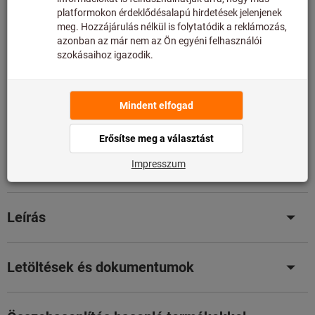
A kosárba
Raktáron
Hozzáadás a kívánságlistához
Cikk megosztása
Termékadatok
Leírás
Letöltések és dokumentumok