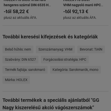
hengeres szárral DIN 6535 HA
VHM nagyoló maró HPC
TiAlN
TiAlN
-tól
58,22 €
-tól
92,13 €
plusz az aktuális ÁFA.
plusz az aktuális ÁFA.
További keresési kifejezések és kategóriák
Belső hűtés:
nem
Szerszámanyag:
VHM
Bevonat:
TiAlN
Szabvány:
DIN 6527
Forgácsolási stratégia:
HPC
Termék fajtája:
sarokmaró
Kategória:
Sarokmarók, mono
Márka:
HOLEX
További termékek a speciális ajánlatból "GG
Nagy kiszerelésű akció vágószerszámok"