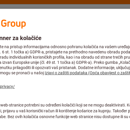
ulting and support
Hoffmann Group
 i poliranje
Alati za fino brušenje
Brusne čahure
Brusni čep (CER
čepa: 30X30m
Artikl br.:
553790 30X30
Cijena po 1 Piece