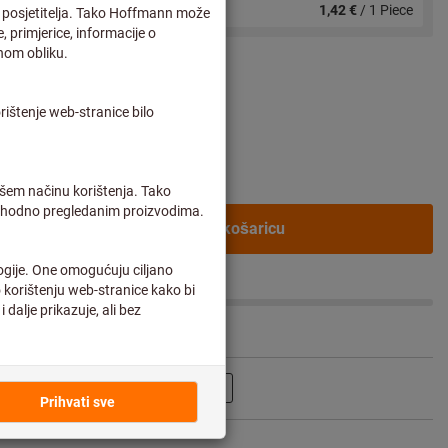
 plus troškovi
od 50 Pieces
1,42 €
/ 1 Piece
ne korisnike
Dodaj u košaricu
Podijeli artikl
Flip katalog