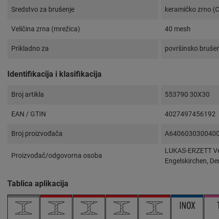
Sredstvo za brušenje
keramičko zrno (
Veličina zrna (mrežica)
40 mesh
Prikladno za
površinsko brušen
Identifikacija i klasifikacija
Broj artikla
553790 30X30
EAN / GTIN
4027497456192
Broj proizvođača
A640603030040
LUKAS-ERZETT Ver
Proizvođač/odgovorna osoba
Engelskirchen, De
Tablica aplikacija