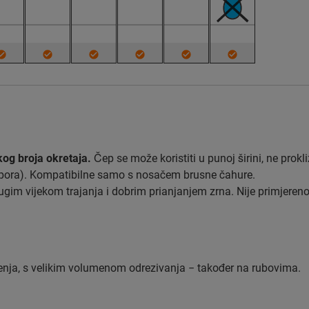
og broja okretaja.
Čep se može koristiti u punoj širini, ne prokliz
aspora). Kompatibilne samo s nosačem brusne čahure.
gim vijekom trajanja i dobrim prianjanjem zrna. Nije primjeren
šenja, s velikim volumenom odrezivanja − također na rubovima.