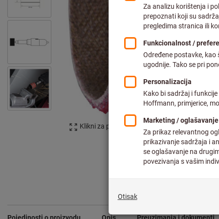
Klikni za povećanje slike
Pojedinosti o proizvodu
Opis
Preuzimanja i dokumenti