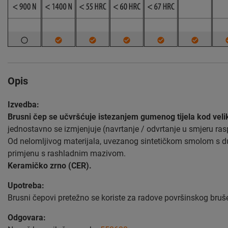
Opis
Izvedba:
Brusni čep se učvršćuje istezanjem gumenog tijela kod velik
jednostavno se izmjenjuje (navrtanje / odvrtanje u smjeru r
Od nelomljivog materijala, uvezanog sintetičkom smolom s du
primjenu s rashladnim mazivom.
Keramičko zrno (CER).
Upotreba:
Brusni čepovi pretežno se koriste za radove površinskog bru
Odgovara: