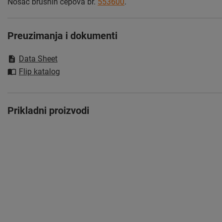
Nosač brusnih čepova br.
553600
.
Preuzimanja i dokumenti
Data Sheet
Flip katalog
Prikladni proizvodi