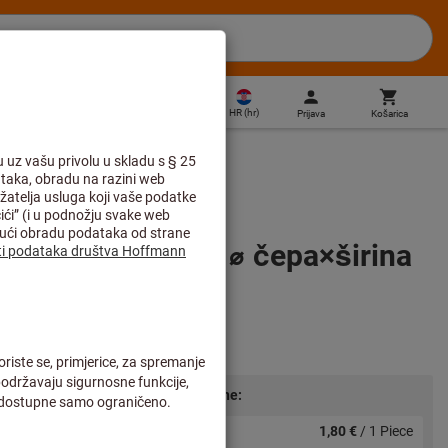
HR
(
hr
)
Prijava
Košarica
Direktna kupnja
) zrno 40 grubo, ⌀ čepa×širina
m
Razmjerne cijene:
od 1 Piece
1,80 €
/ 1 Piece