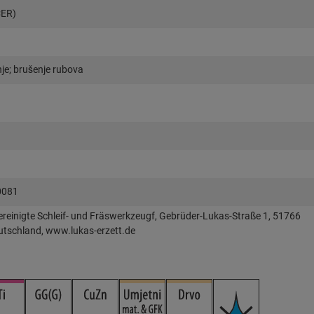
CER)
je; brušenje rubova
0081
einigte Schleif- und Fräswerkzeugf, Gebrüder-Lukas-Straße 1, 51766
utschland, www.lukas-erzett.de