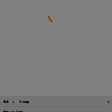
Pied
Hoffmann Group
de
Nos services