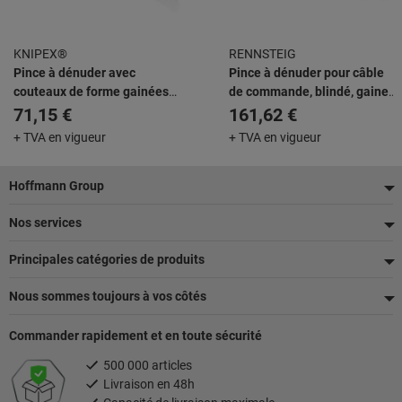
KNIPEX®
RENNSTEIG
Pince à dénuder avec
Pince à dénuder pour câble
couteaux de forme gainées
de commande, blindé, gaine
en plastique noire laquée 180
extérieure et conducteur
71,15 €
161,62 €
mm
intérieur AWG 18
+ TVA en vigueur
+ TVA en vigueur
Pied
Hoffmann Group
de
Nos services
page
Principales catégories de produits
Nous sommes toujours à vos côtés
Commander rapidement et en toute sécurité
500 000 articles
Livraison en 48h