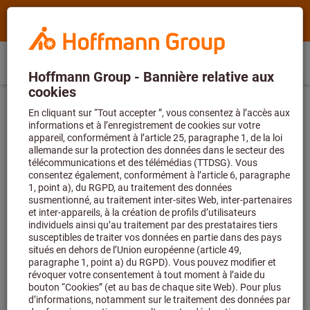
Rechercher
Terme
Hoffmann
de
Group
recherche,
Commande
Se
Home
Hoffmann
produit,
FR
(
fr
)
Menu
Panier
directe
connecter
Group
numéro
Exclusivement pour les nouveaux
%
site
d’article,
clients
Page d'accueil
Formations
navigation
catégorie,
Inscrivez-vous dès maintenant pour
EAN/GTIN,
bénéficier de
-20% de réduction sur votre
Formations
marque...
première commande
!
Inscrivez-vous dès
maintenant et commencez à économiser
dès aujourd’hui !
Que vous souhaitiez suivre l’un de nos séminaires, que vous
recherchiez des informations pertinentes ou que vous
souhaitiez découvrir nos produits dans l’une de nos vidéos,
nous mettons à votre disposition de nombreuses
informations utiles.