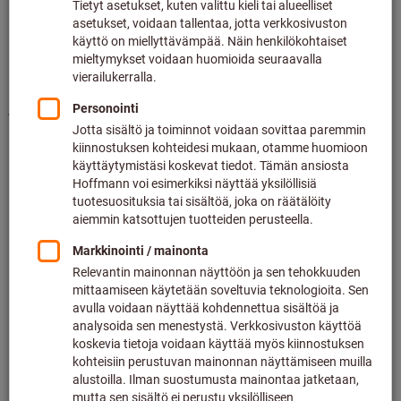
Hinta per 1 kpl
plus lakisääteinen alv.
Hinnat ja toimituskustannukset
Yksilölliset hinnat yritysasiakkaille
sisäänkirjautumisen
jälkeen.
Letkuliitännän sisä-⌀ (nimellismitta) (mm):
8
11
13
Määrä
Ostoskoriin
Varastossa