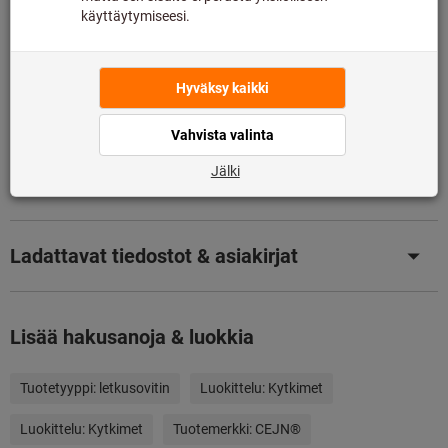
Lisää toivelistalle
Jaa tuote
Selaa luetteloa
Tuotetiedot
Kuvaus
Ladattavat tiedostot & asiakirjat
Lisää hakusanoja & luokkia
Tuotetyyppi:
letkusovitin
Luokittelu:
Kytkimet
Luokittelu:
Kytkimet
Tuotemerkki:
CEJN®