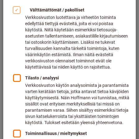
Suurenna kuvaa napsauttamalla