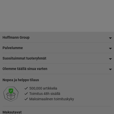
Alatunniste
Hoffmann Group
Palvelumme
Suosituimmat tuoteryhmät
Olemme täällä sinua varten
Nopea ja helppo tilaus
500,000 artikkelia
Toimitus 48h sisällä
Maksimaalinen toimituskyky
Maksutavat