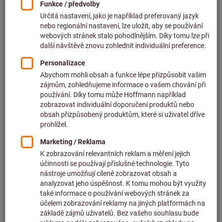
Cena za 1 ks
bez DPH v platné výši
plus náklady na dopravu
Individuální ceny pro firemní zákazníky po
přihlášení.
Počet přípojek rozvaděče:
2
3
4
Množství
Do košíku
Doba dodání cca
1-2 pracovních dnů
Ihned k dodání