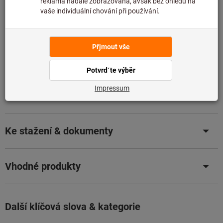
Přidat do seznamu přání
Sdílet artikl
eKatalog
Údaje o výrobku
Popis
Ke stažení & dokumenty
Vhodné produkty
Další klíčová slova & kategorie