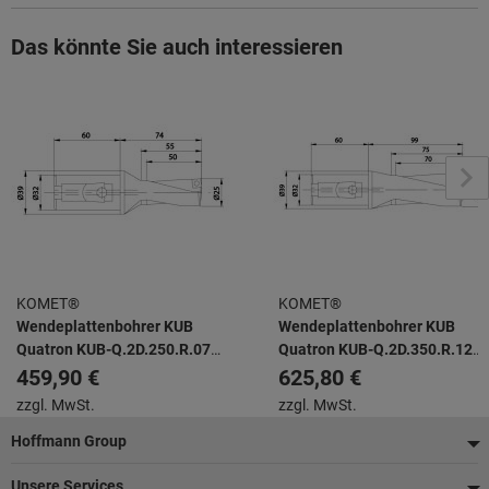
Das könnte Sie auch interessieren
KOMET®
KOMET®
Wendeplattenbohrer KUB
Wendeplattenbohrer KUB
Quatron KUB-Q.2D.250.R.07-
Quatron KUB-Q.2D.350.R.12-
K32
K32
459,90 €
625,80 €
zzgl. MwSt.
zzgl. MwSt.
Fußzeile
Hoffmann Group
Unsere Services