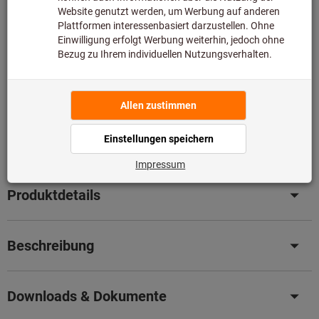
Diesen Artikel bestellen wir für Sie direkt beim Hersteller,
da er nicht Bestandteil unseres Hauptsortiments ist und
somit nicht bei uns auf Lager liegt.
Infos
Original-Nachschliff für Original Leistung
– Senken Sie
jetzt ganz einfach Ihre Kosten mit unserem
professionellen Nachschleifservice.
Details
Artikel merken
Artikel teilen
Produktdetails
Beschreibung
Downloads & Dokumente