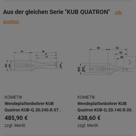
Aus der gleichen Serie "KUB QUATRON"
Alle
ansehen
KOMET®
KOMET®
Wendeplattenbohrer KUB
Wendeplattenbohrer KUB
Quatron KUB-Q.3D.240.R.07-
Quatron KUB-Q.2D.140.R.05-
K32
K20
485,90 €
438,60 €
zzgl. MwSt.
zzgl. MwSt.