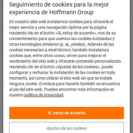
página
Seguimiento de cookies para la mejor
Categorías de productos destacados
experiencia de Hoffmann Group
Siempre estamos a su disposición
En nuestro sitio web instalamos cookies para ofrecerle el
mejor servicio y una navegación óptima por la página.
Pedir de forma rápida y segura
Haciendo clic en el botón «Sí, estoy de acuerdo», nos da su
consentimiento para que usemos las cookies instaladas y
500.000 artículos listados
otras tecnologías similares (p. ej., píxeles). Además de las
Envío nacional en 48h
cookies necesarias a nivel técnico, también instalamos
Máxima capacidad de entrega
cookies que, entre otras cosas, sirven para mejorar el
rendimiento del sitio web y ofrecerle contenido personalizado.
Haciendo clic en el botón «Ajustes de las cookies», puede
Método de pago
configurar y rechazar la instalación de las cookies en todo
momento, así como utilizar el sitio web sin que se instale
ninguna cookie. El enlace para hacerlo también se encuentra
al pie del sitio web. Puedes encontrar más información en
nuestro
política de privacidad
.
Síganos
Sí, estoy de acuerdo
Ajustes de las cookies