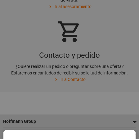
de viruta.
Ir al asesoramiento
Contacto y pedido
¿Quiere realizar un pedido o preguntar sobre una oferta?
Estaremos encantados de recibir su solicitud de información.
Ir a Contacto
Pie
Hoffmann Group
de
Nuestros servicios