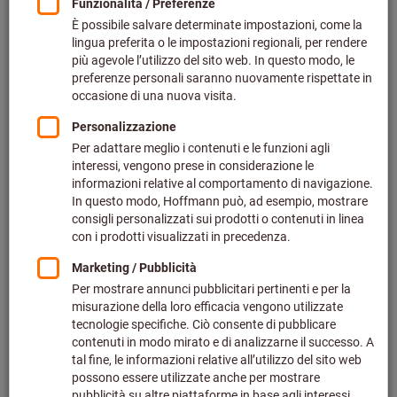
33 Varianten
ab
37,70 €
zzgl. MwSt.
zzgl. Versandkosten
Zu den Varianten
Ersatzteil-Set Klemmhalter
Art.-Nr.: 279981
Lieferbar
2 Varianten
ab
6,75 €
zzgl. MwSt.
zzgl. Versandkosten