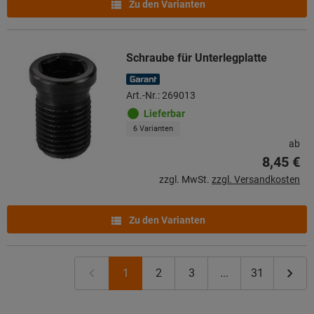
Zu den Varianten
Schraube für Unterlegplatte
Art.-Nr.: 269013
Lieferbar
6 Varianten
ab
8,45 €
zzgl. MwSt.
zzgl. Versandkosten
Zu den Varianten
1
2
3
...
31