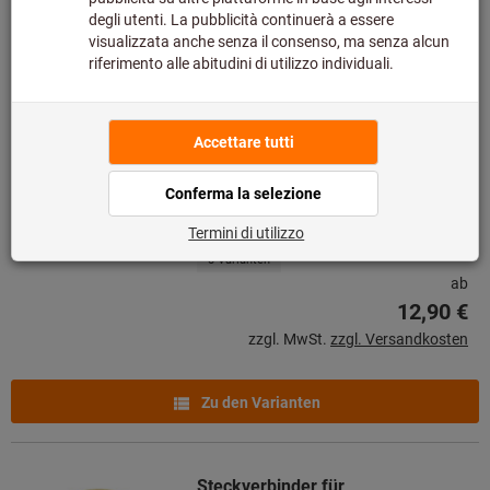
Zu den Varianten
Unterlegplatte für
Klemmdrehhalter und
Bohrstangen EL/IR
Art.-Nr.: 272610
Lieferbar
8 Varianten
ab
12,90 €
zzgl. MwSt.
zzgl. Versandkosten
Zu den Varianten
Steckverbinder für