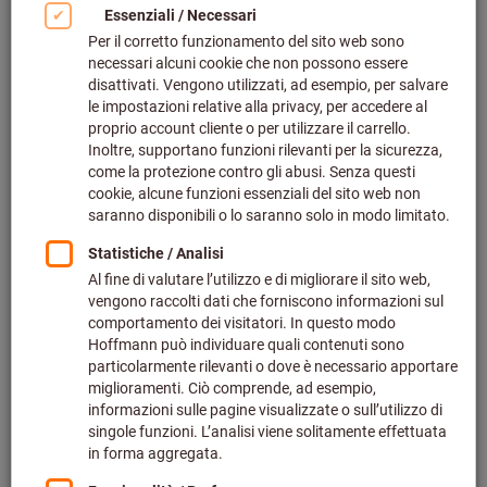
Produkte
Unterlegplatte für
Klemmdrehhalter und
Bohrstangen ER/IL
Art.-Nr.: 272600
Lieferbar
8 Varianten
ab
12,90 €
zzgl. MwSt.
zzgl. Versandkosten
Zu den Varianten
Führungsbuchse für Bohrung H7
Art.-Nr.: 290415
Lieferbar