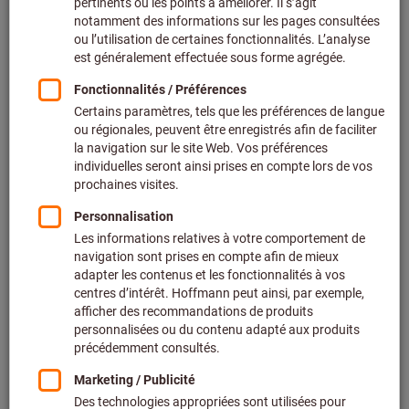
Prix par 1 Unité
+ TVA en vigueur
Prix et frais de livraison
Prix personnalisés pour les clients professionnels après
connexion.
Quantité
Ajouter au panier
Délai de livraison estimé : 2 à 3 semaines
Veuillez noter le délai de livraison et les conseils
limités:
Nous commandons cet article pour vous directement
chez le fabricant, car il ne fait pas partie de notre
assortiment principal et n’est donc pas en stock chez