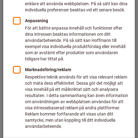
Price per 1 st.
plus VAT at the current rate
Prices plus delivery costs
Individual prices for business customers after
login.
Quantity
Legg i handlekurven
661 styck i lager
Add to wishlist
Share article
Flip Catalogue