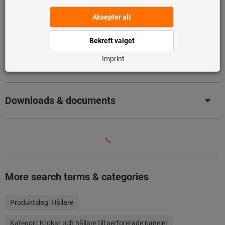
Produktinformasjon
Beskrivelse
Downloads & documents
More search terms & categories
Produktslag:
Hållare
Kategori:
Krokar och hållare till perforerade paneler