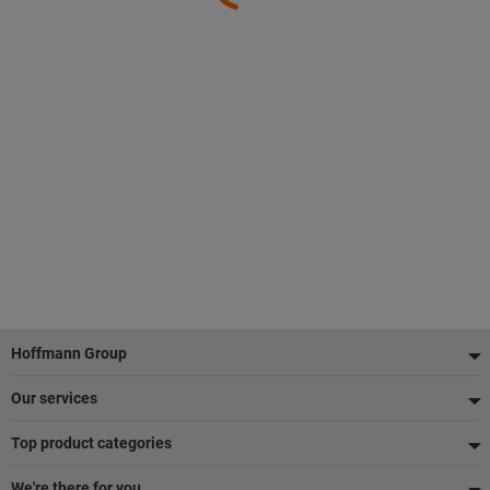
Footer
Hoffmann Group
Our services
Top product categories
We're there for you