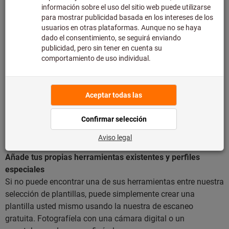
47.000 formas o contornos de herramientas preinstaladas
de las class de artículos habituales de Hoffmann Group, así
como entre 3.00 contornos de Stahlwille. A continuación,
puede insertarlos y colocarlos como desee.
Fácil de usar
No tienes la tediosa tarea de descargar software.
Simplemente inserte y coloque las herramientas en el
configurador online usando el método arrastrar y soltar. Tus
diseños se guardan permanentemente para que puedas
editarlos y reordenarlos en cualquier momento.
Añade tus propias herramientas existentes y perfiles
especiales
Si no puede encontrar una de sus herramientas entre nuestra
selección de plantillas, puede simplemente crear una
plantilla usted mismo usando la nuestra de escaneo
gratuita. Fotografíela con una cámara digital o un