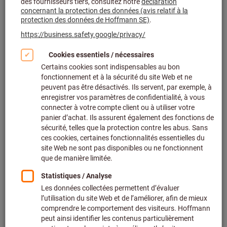
Réf.: 713040
Livrable
2 variantes
De
18,50 €
+ TVA en vigueur
Prix et frais de
livraison
Accéder aux variantes
Pince à becs demi-ronds, droite
isolée suivant VDE
KNIPEX®
Réf.: 713300
Livrable
2 variantes