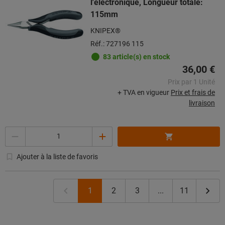
l'électronique, Longueur totale:
115mm
KNIPEX®
Réf.: 727196 115
83 article(s) en stock
36,00 €
Prix par 1 Unité
+ TVA en vigueur
Prix et frais de
livraison
Quantité
Ajouter à la liste de favoris
1
2
3
...
11