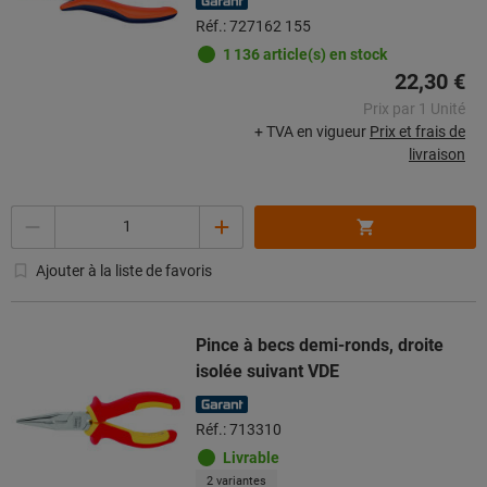
Réf.: 727162 155
1 136 article(s) en stock
22,30 €
Prix par 1 Unité
+ TVA en vigueur
Prix et frais de
livraison
Quantité
Ajouter à la liste de favoris
Pince à becs demi-ronds, droite
isolée suivant VDE
Réf.: 713310
Livrable
2 variantes