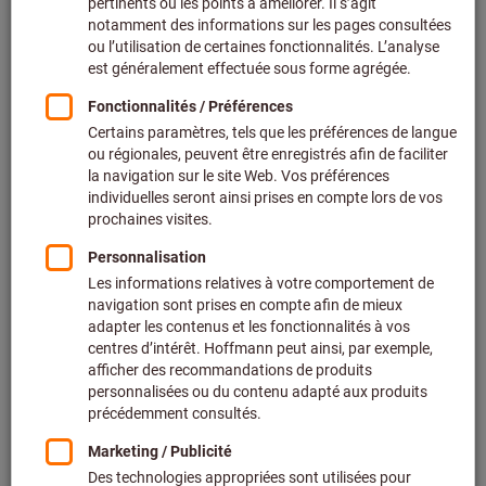
De
28,30 €
+ TVA en vigueur
Prix et frais de
livraison
Accéder aux variantes
Pince à becs demi-ronds, coudée
isolée suivant VDE
KNIPEX®
Réf.: 713700
Livrable
2 variantes
De
32,00 €
+ TVA en vigueur
Prix et frais de
livraison