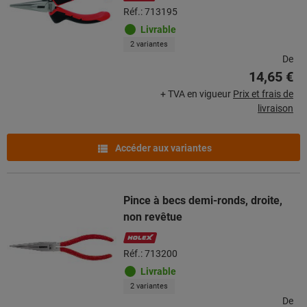
Réf.: 713195
Livrable
2 variantes
De
14,65 €
+ TVA en vigueur
Prix et frais de
livraison
Accéder aux variantes
Pince à becs demi-ronds, droite,
non revêtue
Réf.: 713200
Livrable
2 variantes
De