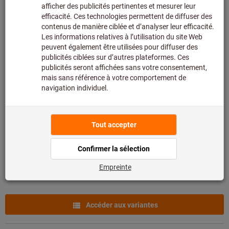
Accéder aux variantes
Pince à becs demi-ronds, coudée,
chromée, avec gaine
Réf.: 713440
Livrable
2 variantes
De
20,90 €
+ TVA en vigueur
Prix et frais de
livraison
Accéder aux variantes