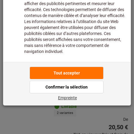
7,85 €
Prix par 1 Unité
+ TVA en vigueur
Prix et frais de
livraison
Quantité
Ajouter à la liste de favoris
Pince coupante diagonale pour
l’électronique Super Knips® AC
KNIPEX®
Réf.: 726480
Livrable
2 variantes
De
20,50 €