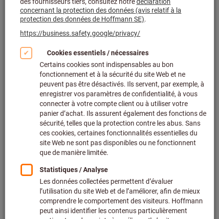
Pinces coupantes (668)
Outils de coupe spéciaux (16)
Outils de poinçonnage et de découpage (269)
Filtrer et trier
1648
produits
Produits
Cutter avec manche bimatière,
BEST-seller
avec 3 lames cassables