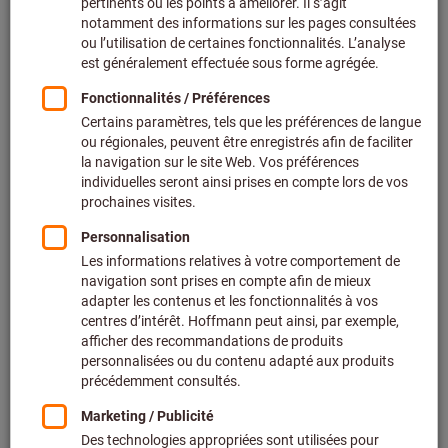
Réf.: 845020
Livrable
2 variantes
De
8,00 €
+ TVA en vigueur
Prix et frais de
livraison
Accéder aux variantes
Cutter avec manche
monomatière, avec 3 lames
cassables, Largeur lame: 18mm
Tajima
Réf.: 845000 18
1 035 article(s) en stock