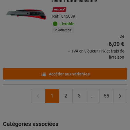
avec 1 lame cassable
Réf.: 845039
Livrable
2 variantes
De
6,00 €
+ TVA en vigueur
Prix et frais de
livraison
Accéder aux variantes
1
2
3
...
55
Catégories associées