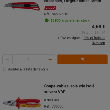
cassables, Largeur lame: 18mm
Réf.: 845075 18
35 955 article(s) en stock
4,68 €
Prix par 1 Unité
+ TVA en vigueur
Prix et frais de
livraison
Quantité
Ajouter à la liste de favoris
Coupe-cables isole vde isolé
suivant VDE
KNIPEX®
Réf.: 730350