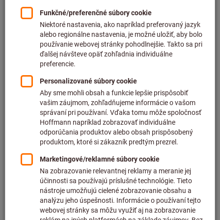
Cena za 1 ks
plus DPH
plus náklady na dopravu
Individuálne ceny pre obchodných zákazníkov po
prihlásení.
Počet
Do nákupného košíka
Predpokladaný čas dodania: 2 – 3 týždne
Upozorňujeme, že dodacia lehota a obmedzená rada:
Túto položku pre Vás objednávame priamo od výrobcu,
pretože nie je súčasťou nášho hlavného sortimentu, a