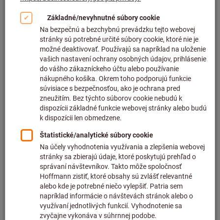
Kliknutím zväčšíte obrázok