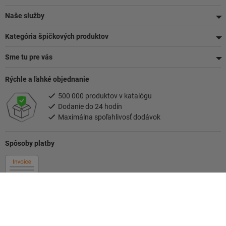
Naše služby
Kategória špičkových produktov
Sme tu pre vás
Rýchle a ľahké objednanie
500 000 produktov v katalógu
Dodanie do 24 hodín
Maximálna spoľahlivosť dodávok
Spôsoby platby
Sledujte nás
Vaša kontaktná osoba