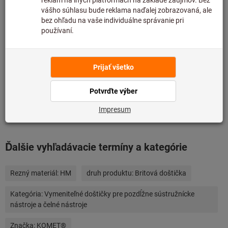
preto ju nemáme na sklade.
Informácie
Pridať do zoznamu želaní
Zdieľajte položku
Podrobnosti o výrobku
Popis
Ďalšie vyhľadávacie termíny a kategórie
Rezný materiál:
HM
druh produktu:
Britová doštička
Kategória:
Vymeniteľné doštičky pre pozdĺžne sústružnícke
nástroje a čelné nástroje
Značka:
KOMET®