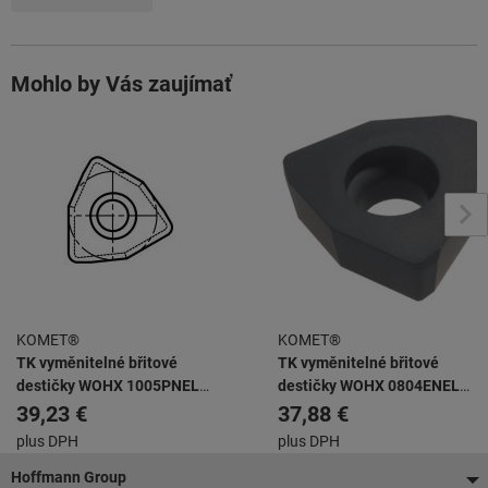
Mohlo by Vás zaujímať
KOMET®
KOMET®
TK vyměnitelné břitové
TK vyměnitelné břitové
destičky WOHX 1005PNEL
destičky WOHX 0804ENEL
BK6115
BK6115
39,23 €
37,88 €
plus DPH
plus DPH
Pätička
Hoffmann Group