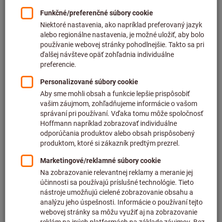
Cena za 1 ks
plus DPH
plus náklady na dopravu
Individuálne ceny pre obchodných zákazníkov po
prihlásení.
Počet
Do nákupného košíka
Predpokladaný čas dodania: 2 – 3 týždne
Upozorňujeme, že dodacia lehota a obmedzená rada:
Túto položku pre Vás objednávame priamo od výrobcu,
pretože nie je súčasťou nášho hlavného sortimentu, a