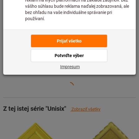
preto ju nemáme na sklade.
Informácie
Pridať do zoznamu želaní
Zdieľajte položku
Podrobnosti o výrobku
Popis
Z tej istej série "Unisix"
Zobraziť všetky