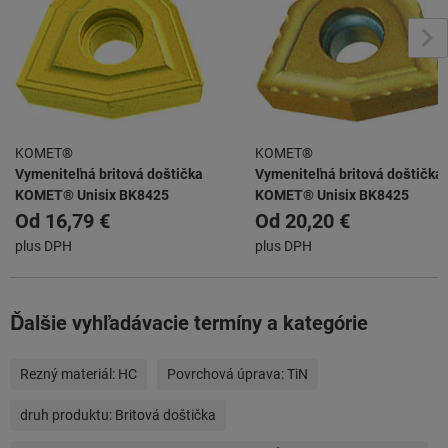
KOMET®
KOMET®
Vymeniteľná britová doštička
Vymeniteľná britová doštička
KOMET® Unisix BK8425
KOMET® Unisix BK8425
Od
16,79 €
Od
20,20 €
plus DPH
plus DPH
Ďalšie vyhľadávacie termíny a kategórie
Rezný materiál:
HC
Povrchová úprava:
TiN
druh produktu:
Britová doštička