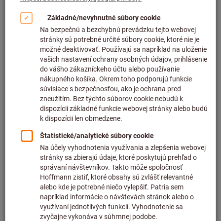
Kliknutím zväčšíte obrázok