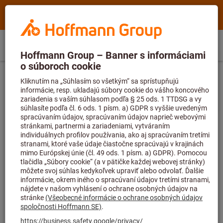
Vyhľadávanie
Hľadať
Hoffmann
výraz,
Group
výrobok,
Priamy
Home
Hoffmann
číslo
SK
(
sk
)
Menu
Prihlásiť sa
Nákupný košík
nákup
Group
výrobku,
Výhradne pre nových zákazníkov
%
Nástroje na pozdĺžne a čelné sústruženie
site
kategóriu,
Zaregistrujte sa teraz a získajte 20% zľavu
Vymeniteľné doštičky pre pozdĺžne sústružnícke nástroje a čelné nástroje
navigation
EAN/GTIN,
na svoju prvú objednávku!
Zaregistrujte
značku...
sa teraz a začnite šetriť ešte dnes!
TK vyměnitelné břitové destičky WOHX
05T302EL-G12 BK8425
Č. pol.:
W01 24120.028425