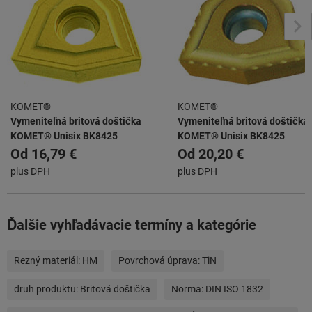
KOMET®
KOMET®
Vymeniteľná britová doštička
Vymeniteľná britová doštička
KOMET® Unisix BK8425
KOMET® Unisix BK8425
Od
16,79 €
Od
20,20 €
plus DPH
plus DPH
Ďalšie vyhľadávacie termíny a kategórie
Rezný materiál:
HM
Povrchová úprava:
TiN
druh produktu:
Britová doštička
Norma:
DIN ISO 1832