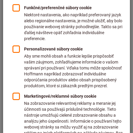
Cena za 1 ks
plus DPH
plus náklady na dopravu
Individuálne ceny pre obchodných zákazníkov po
prihlásení.
Počet
Do nákupného košíka
Predpokladaný čas dodania: 2 – 3 týždne
Upozorňujeme, že dodacia lehota a obmedzená rada:
Túto položku pre Vás objednávame priamo od výrobcu,
pretože nie je súčasťou nášho hlavného sortimentu, a