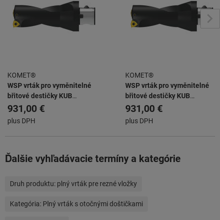
KOMET®
KOMET®
WSP vrták pro vyměnitelné
WSP vrták pro vyměnitelné
břitové destičky KUB
břitové destičky KUB
ABS63/W2942/45/90/R
ABS63/W2942/48/96/R
931,00 €
931,00 €
plus DPH
plus DPH
Ďalšie vyhľadávacie termíny a kategórie
Druh produktu:
plný vrták pre rezné vložky
Kategória:
Plný vrták s otočnými doštičkami