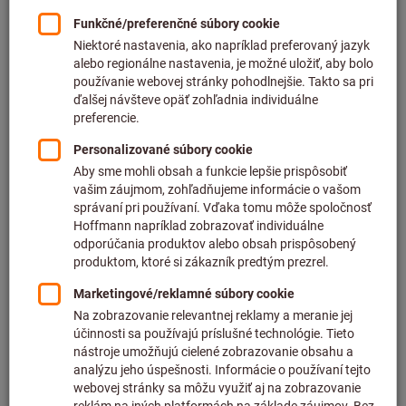
Cena za 1 ks
plus DPH
plus náklady na dopravu
Individuálne ceny pre obchodných zákazníkov po
prihlásení.
Počet
Do nákupného košíka
Predpokladaný čas dodania: 2 – 3 týždne
Upozorňujeme, že dodacia lehota a obmedzená rada:
Túto položku pre Vás objednávame priamo od výrobcu,
pretože nie je súčasťou nášho hlavného sortimentu, a