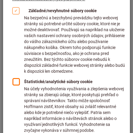
Kliknutím zväčšíte obrázok