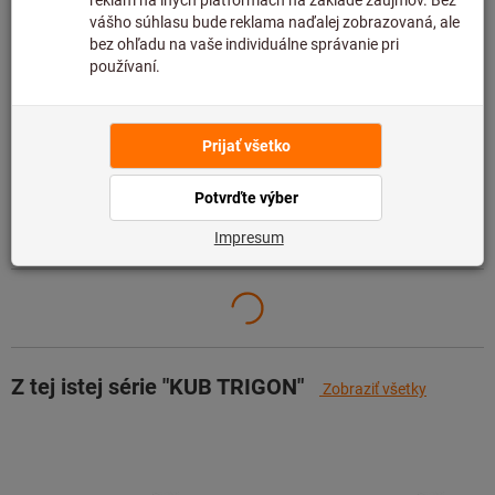
preto ju nemáme na sklade.
Informácie
Pridať do zoznamu želaní
Zdieľajte položku
Podrobnosti o výrobku
Popis
Z tej istej série "KUB TRIGON"
Zobraziť všetky