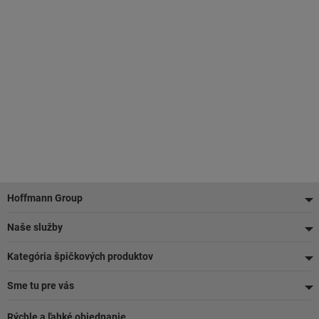
Pätička
Hoffmann Group
Naše služby
Kategória špičkových produktov
Sme tu pre vás
Rýchle a ľahké objednanie