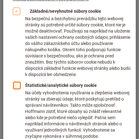
Kliknutím zväčšíte obrázok