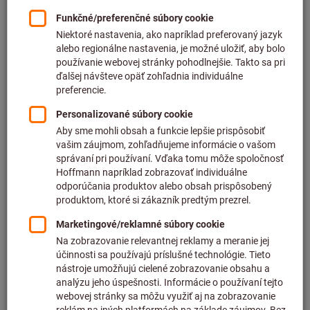
Cena za 1 ks
plus DPH
plus náklady na dopravu
Individuálne ceny pre obchodných zákazníkov po
prihlásení.
Počet
Do nákupného košíka
Predpokladaný čas dodania: 2 – 3 týždne
Upozorňujeme, že dodacia lehota a obmedzená rada:
Túto položku pre Vás objednávame priamo od výrobcu,
pretože nie je súčasťou nášho hlavného sortimentu, a