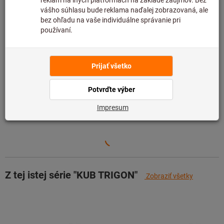
preto ju nemáme na sklade.
Informácie
Pridať do zoznamu želaní
Zdieľajte položku
Podrobnosti o výrobku
Popis
Z tej istej série "KUB TRIGON"
Zobraziť všetky