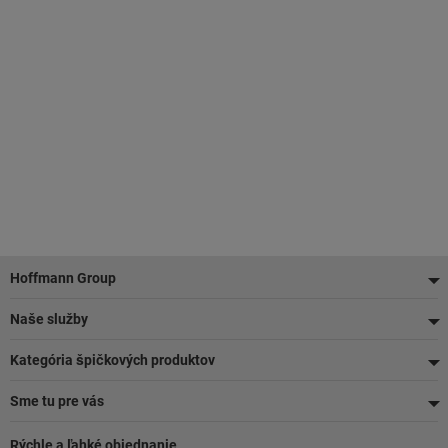
Pätička
Hoffmann Group
Naše služby
Kategória špičkových produktov
Sme tu pre vás
Rýchle a ľahké objednanie