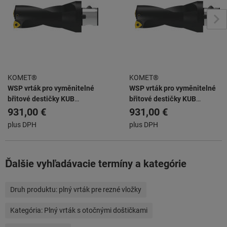
KOMET®
KOMET®
WSP vrták pro vyměnitelné
WSP vrták pro vyměnitelné
břitové destičky KUB
břitové destičky KUB
ABS63/W2942/45/90/R
ABS63/W2942/48/96/R
931,00 €
931,00 €
plus DPH
plus DPH
Ďalšie vyhľadávacie termíny a kategórie
Druh produktu:
plný vrták pre rezné vložky
Kategória:
Plný vrták s otočnými doštičkami