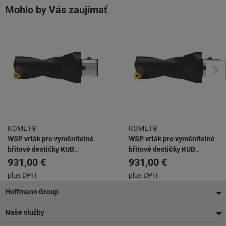
Mohlo by Vás zaujímať
KOMET®
KOMET®
WSP vrták pro vyměnitelné
WSP vrták pro vyměnitelné
břitové destičky KUB
břitové destičky KUB
ABS63/W2942/46/92/R
ABS63/W2942/52/104/R
931,00 €
931,00 €
plus DPH
plus DPH
Pätička
Hoffmann Group
Naše služby