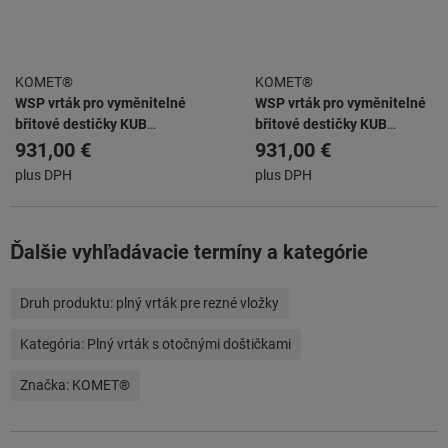
KOMET®
KOMET®
WSP vrták pro vyměnitelné
WSP vrták pro vyměnitelné
břitové destičky KUB
břitové destičky KUB
ABS63/W2942/45/90/R
ABS63/W2942/48/96/R
931,00 €
931,00 €
plus DPH
plus DPH
Ďalšie vyhľadávacie termíny a kategórie
Druh produktu:
plný vrták pre rezné vložky
Kategória:
Plný vrták s otočnými doštičkami
Značka:
KOMET®