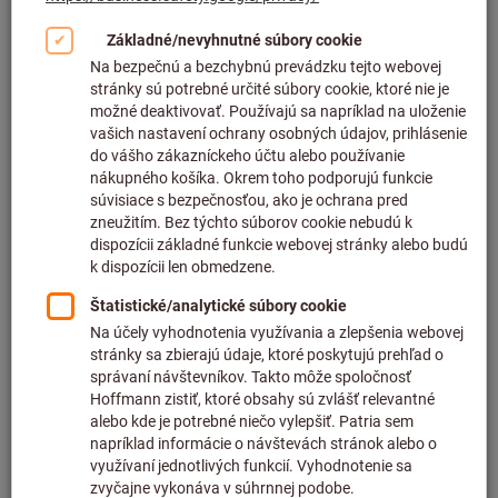
Kliknutím zväčšíte obrázok