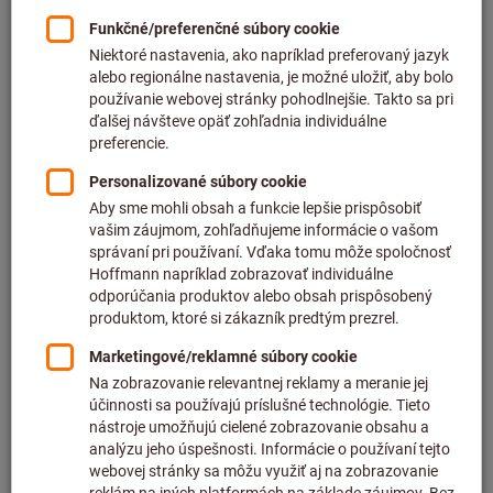
Cena za 1 ks
plus DPH
plus náklady na dopravu
Individuálne ceny pre obchodných zákazníkov po
prihlásení.
Počet
Do nákupného košíka
Predpokladaný čas dodania: 2 – 3 týždne
Upozorňujeme, že dodacia lehota a obmedzená rada:
Túto položku pre Vás objednávame priamo od výrobcu,
pretože nie je súčasťou nášho hlavného sortimentu, a