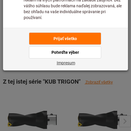
preto ju nemáme na sklade.
Informácie
Pridať do zoznamu želaní
Zdieľajte položku
Podrobnosti o výrobku
Popis
Z tej istej série "KUB TRIGON"
Zobraziť všetky