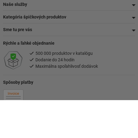
Naše služby
Kategória špičkových produktov
Sme tu pre vás
Rýchle a ľahké objednanie
500 000 produktov v katalógu
Dodanie do 24 hodín
Maximálna spoľahlivosť dodávok
Spôsoby platby
Sledujte nás
Vaša kontaktná osoba