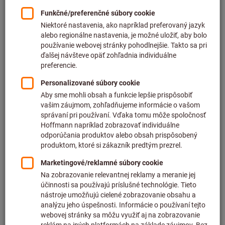
Cena za 1 ks
plus DPH
plus náklady na dopravu
Individuálne ceny pre obchodných zákazníkov po
prihlásení.
Počet
Do nákupného košíka
Predpokladaný čas dodania: 2 – 3 týždne
Upozorňujeme, že dodacia lehota a obmedzená rada:
Túto položku pre Vás objednávame priamo od výrobcu,
pretože nie je súčasťou nášho hlavného sortimentu, a