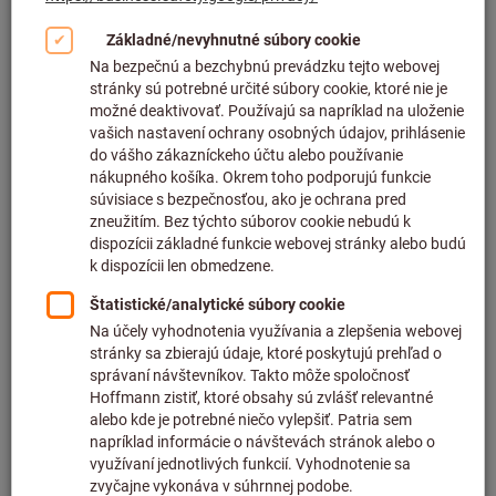
Kliknutím zväčšíte obrázok