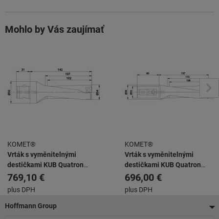
Mohlo by Vás zaujímať
KOMET®
KOMET®
Vrták s vyměnitelnými
Vrták s vyměnitelnými
destičkami KUB Quatron
destičkami KUB Quatron
KUB-Q.3D.340.R.12-ABS50
KUB-Q.3D.360.R.12-K32
769,10 €
696,00 €
plus DPH
plus DPH
Pätička
Hoffmann Group