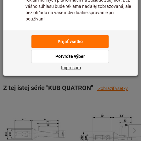
preto ju nemáme na sklade.
Informácie
Pridať do zoznamu želaní
Zdieľajte položku
Podrobnosti o výrobku
Popis
Z tej istej série "KUB QUATRON"
Zobraziť všetky