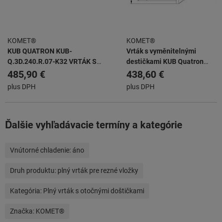
KOMET®
KOMET®
KUB QUATRON KUB-
Vrták s vyměnitelnými
Q.3D.240.R.07-K32 VRTÁK S
destičkami KUB Quatron
VYMĚNITELNÝMI
KUB-Q.2D.140.R.05-K20
485,90 €
438,60 €
BŘITOVÝMI DESTIČKAMI
plus DPH
plus DPH
Ďalšie vyhľadávacie termíny a kategórie
Vnútorné chladenie:
áno
Druh produktu:
plný vrták pre rezné vložky
Kategória:
Plný vrták s otočnými doštičkami
Značka:
KOMET®