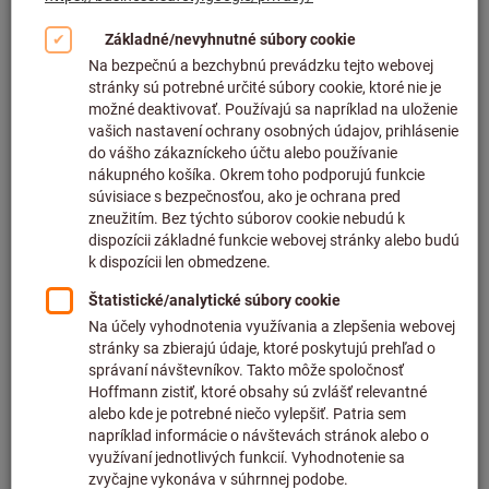
Kliknutím zväčšíte obrázok