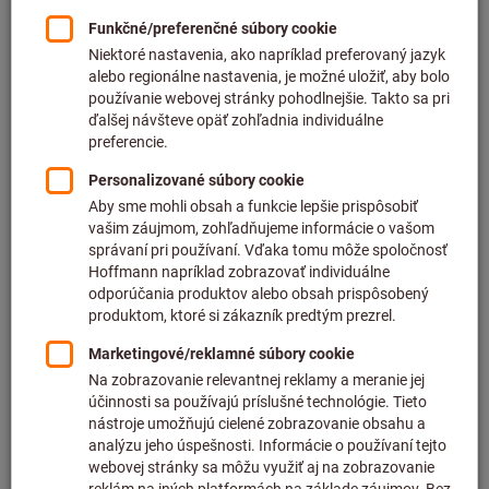
Cena za 1 ks
plus DPH
plus náklady na dopravu
Individuálne ceny pre obchodných zákazníkov po
prihlásení.
Počet
Do nákupného košíka
Predpokladaný čas dodania: 2 – 3 týždne
Upozorňujeme, že dodacia lehota a obmedzená rada:
Túto položku pre Vás objednávame priamo od výrobcu,
pretože nie je súčasťou nášho hlavného sortimentu, a
preto ju nemáme na sklade.
Informácie