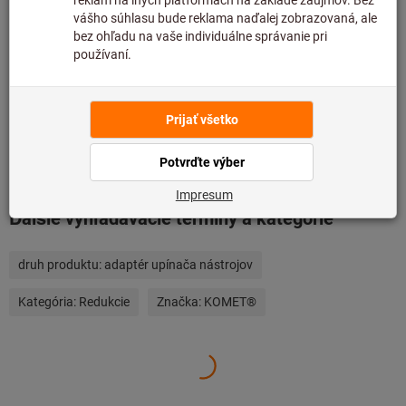
Pridať do zoznamu želaní
Zdieľajte položku
Podrobnosti o výrobku
Popis
Ďalšie vyhľadávacie termíny a kategórie
druh produktu:
adaptér upínača nástrojov
Kategória:
Redukcie
Značka:
KOMET®