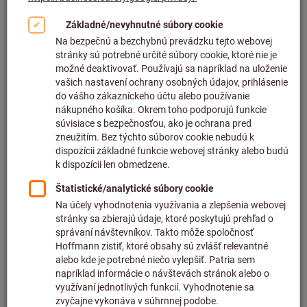
Kliknutím zväčšíte obrázok