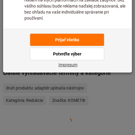
Pridať do zoznamu želaní
Zdieľajte položku
Podrobnosti o výrobku
Popis
Ďalšie vyhľadávacie termíny a kategórie
druh produktu:
adaptér upínača nástrojov
Kategória:
Redukcie
Značka:
KOMET®