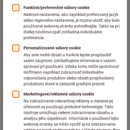
Cena za 1 ks
plus DPH
plus náklady na dopravu
Individuálne ceny pre obchodných zákazníkov po
prihlásení.
Počet
Do nákupného košíka
Predpokladaný čas dodania: 2 – 3 týždne
Upozorňujeme, že dodacia lehota a obmedzená rada:
Túto položku pre Vás objednávame priamo od výrobcu,
pretože nie je súčasťou nášho hlavného sortimentu, a
preto ju nemáme na sklade.
Informácie