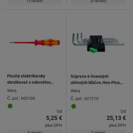
13 varianty
20 varianty
Plochý elektrikársky
Súprava 6-hranných
skrutkovač s rukoväťou
uhlových kľúčov, Hex-Plus,
Kraftform plne izolované
pochrómované
Wera
Wera
podľa VDE
Č. pol.: 663100
Č. pol.: 627210
Od
Od
5,25 €
25,13 €
plus DPH
plus DPH
8 varianty
2 varianty