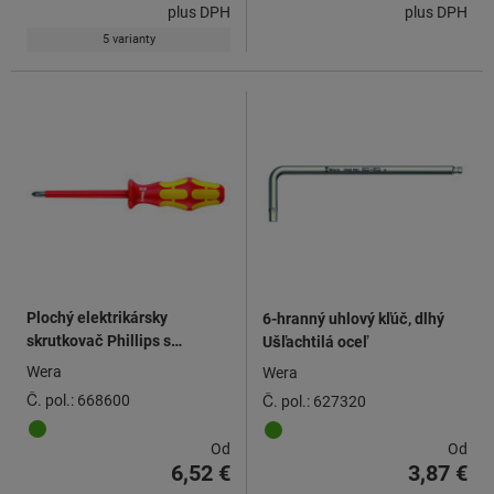
plus DPH
plus DPH
5 varianty
Plochý elektrikársky
6-hranný uhlový kľúč, dlhý
skrutkovač Phillips s
Ušľachtilá oceľ
rukoväťou Kraftform plne
Wera
Wera
izolované podľa VDE
Č. pol.: 668600
Č. pol.: 627320
Od
Od
6,52 €
3,87 €