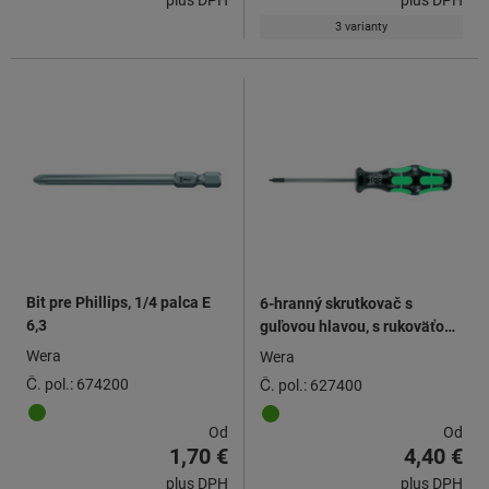
3 varianty
Bit pre Phillips, 1/4 palca E
6-hranný skrutkovač s
6,3
guľovou hlavou, s rukoväťou
Kraftform
Wera
Wera
Č. pol.: 674200
Č. pol.: 627400
Od
Od
1,70 €
4,40 €
plus DPH
plus DPH