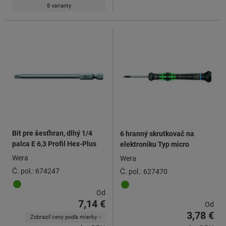
8 varianty
Bit pre šesťhran, dlhý 1/4
6 hranný skrutkovač na
palca E 6,3 Profil Hex-Plus
elektroniku Typ micro
Wera
Wera
Č. pol.: 674247
Č. pol.: 627470
Od
7,14 €
Od
3,78 €
Zobraziť ceny podľa mierky