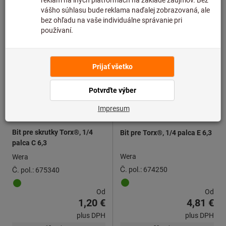
9 varianty
12 varianty
Bit pre skrutky Torx®, 1/4
Bit pre Torx®, 1/4 palca E 6,3
palca C 6,3
Wera
Wera
Č. pol.: 674250
Č. pol.: 675340
Od
Od
1,20 €
4,81 €
plus DPH
plus DPH