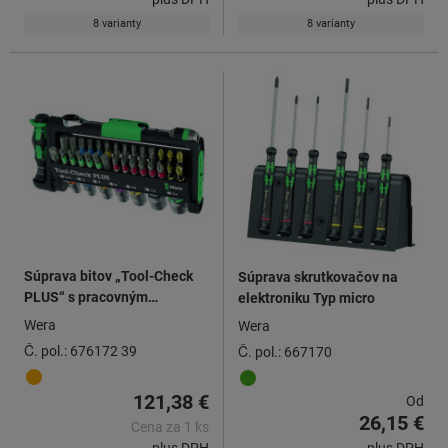
8 varianty
8 varianty
Súprava bitov „Tool-Check
Súprava skrutkovačov na
PLUS“ s pracovným
elektroniku Typ micro
nástrojom a nadstavcami pre
Wera
Wera
nástrčné kľúče 39-dielna,
Č. pol.: 676172 39
Č. pol.: 667170
Počet dielov: 39
121,38 €
Od
26,15 €
Cena za 1 ks
plus DPH
plus DPH