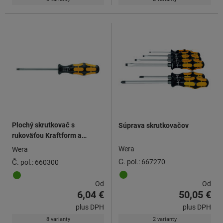
Plochý skrutkovač s
Súprava skrutkovačov
rukoväťou Kraftform a
úderovou koncovkou
Wera
Wera
Č. pol.: 667270
Č. pol.: 660300
Od
Od
6,04 €
50,05 €
plus DPH
plus DPH
8 varianty
2 varianty