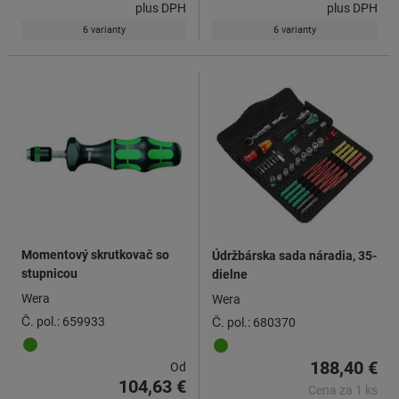
plus DPH
plus DPH
6 varianty
6 varianty
Momentový skrutkovač so
Údržbárska sada náradia, 35-
stupnicou
dielne
Wera
Wera
Č. pol.: 659933
Č. pol.: 680370
188,40 €
Od
104,63 €
Cena za 1 ks