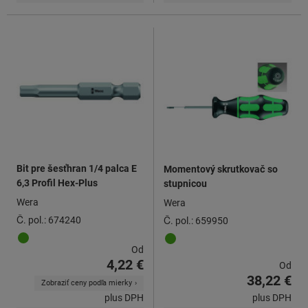
Bit pre šesťhran 1/4 palca E
Momentový skrutkovač so
6,3 Profil Hex-Plus
stupnicou
Wera
Wera
Č. pol.: 674240
Č. pol.: 659950
Od
4,22 €
Od
38,22 €
Zobraziť ceny podľa mierky
plus DPH
plus DPH