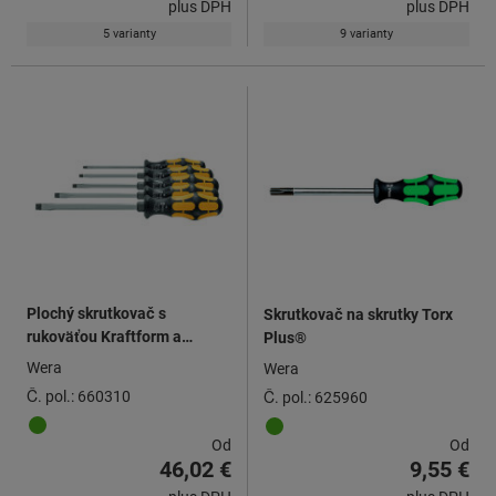
plus DPH
plus DPH
5 varianty
9 varianty
Plochý skrutkovač s
Skrutkovač na skrutky Torx
rukoväťou Kraftform a
Plus®
úderovou koncovkou
Wera
Wera
Č. pol.: 660310
Č. pol.: 625960
Od
Od
46,02 €
9,55 €