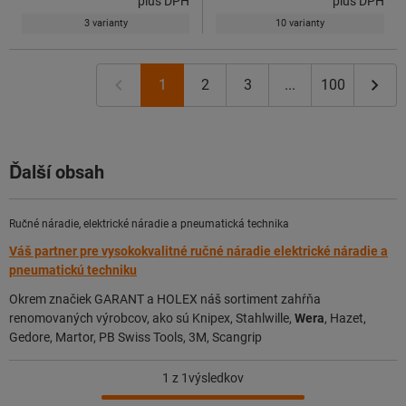
plus DPH
plus DPH
3 varianty
10 varianty
1
2
3
...
100
Ďalší obsah
Ručné náradie, elektrické náradie a pneumatická technika
Váš partner pre vysokokvalitné ručné náradie elektrické náradie a
pneumatickú techniku
Okrem značiek GARANT a HOLEX náš sortiment zahŕňa
renomovaných výrobcov, ako sú Knipex, Stahlwille,
Wera
, Hazet,
Gedore, Martor, PB Swiss Tools, 3M, Scangrip
1
z 1výsledkov