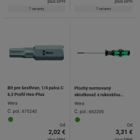
plus DPH
plus DPH
7 varianty
7 varianty
Bit pre šesťhran, 1/4 palca C
Plochý normovaný
6,3 Profil Hex-Plus
skrutkovač s rukoväťou
Kraftform
Wera
Wera
Č. pol.: 675240
Č. pol.: 662200
Od
Od
2,02 €
3,31 €
plus DPH
plus DPH