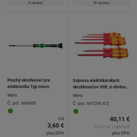
8 varianty
18 varianty
Plochý skrutkovač pre
Súprava elektrikárskych
elektroniku Typ micro
skrutkovačov VDE, 6-dielna
pre rovnú drážku a Phillips,
Wera
Wera
plne izolované, Počet
Č. pol.: 664600
Č. pol.: 667200 4/2
skrutkovačov: 4/2
40,11 €
Od
3,60 €
Cena za 1 nastaviť
plus DPH
plus DPH