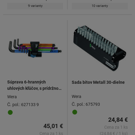
9 varianty
10 varianty
Súprava 6-hranných
Sada bitov Metall 30-dielne
uhlových kľúčov, s prídržnou
guľôčkou Viacfarebné
Wera
Wera
plastové opláštenie, Hex-
Č. pol.: 675793
Č. pol.: 627133 9
Plus, Počet skrutkovačov: 9
24,84 €
45,01 €
Cena za 1 ks
Cena za 1 ks
(24,84 € / 1 ks)