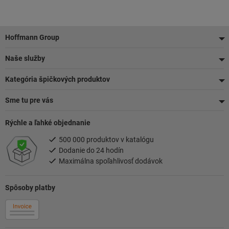
Pätička
Hoffmann Group
Naše služby
Kategória špičkových produktov
Sme tu pre vás
Rýchle a ľahké objednanie
500 000 produktov v katalógu
Dodanie do 24 hodín
Maximálna spoľahlivosť dodávok
Spôsoby platby