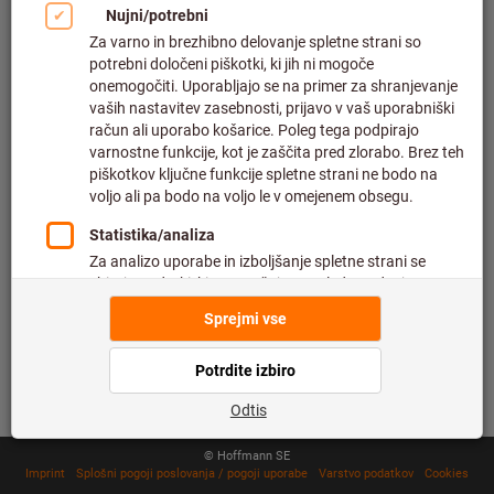
Hitro in preprosto naročanje
500.000 izdelkov
Dostava v 48 urah
Največja zmogljivost dostave
Načini plačila
Sledite nam
© Hoffmann SE
Imprint
Splošni pogoji poslovanja / pogoji uporabe
Varstvo podatkov
Cookies