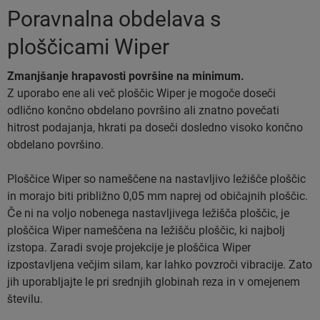
Poravnalna obdelava s
ploščicami Wiper
Zmanjšanje hrapavosti površine na minimum.
Z uporabo ene ali več ploščic Wiper je mogoče doseči
odlično končno obdelano površino ali znatno povečati
hitrost podajanja, hkrati pa doseči dosledno visoko končno
obdelano površino.
Ploščice Wiper so nameščene na nastavljivo ležišče ploščic
in morajo biti približno 0,05 mm naprej od običajnih ploščic.
Če ni na voljo nobenega nastavljivega ležišča ploščic, je
ploščica Wiper nameščena na ležišču ploščic, ki najbolj
izstopa. Zaradi svoje projekcije je ploščica Wiper
izpostavljena večjim silam, kar lahko povzroči vibracije. Zato
jih uporabljajte le pri srednjih globinah reza in v omejenem
številu.