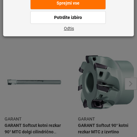
Uporaba orodja
Od blizu si oglejte pet različnih rezalnikov iz družine GARANT Softcut
GARANT
GARANT
GARANT Softcut kotni rezkar
GARANT Softcut 90° kotni
90° MTC dolgi cilindrično
rezkar MTC z izvrtino