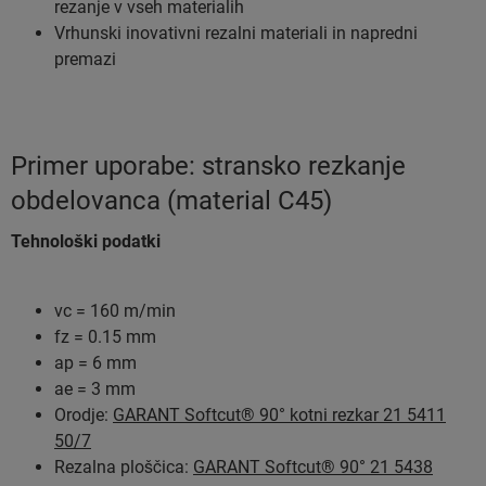
rezanje v vseh materialih
Vrhunski inovativni rezalni materiali in napredni
premazi
Primer uporabe: stransko rezkanje
obdelovanca (material C45)
Tehnološki podatki
vc = 160 m/min
fz = 0.15 mm
ap = 6 mm
ae = 3 mm
Orodje:
GARANT Softcut® 90° kotni rezkar 21 5411
50/7
Rezalna ploščica:
GARANT Softcut® 90° 21 5438