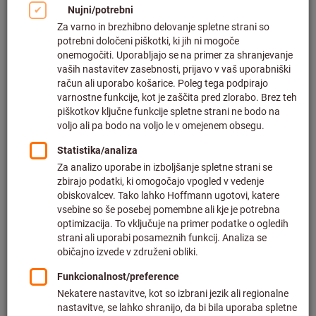
Družina orodij GARANT
Softcut® – rešitev za vse vaše
aplikacije
Softcut® pomeni optimizirane geometrije za zmanjšanje