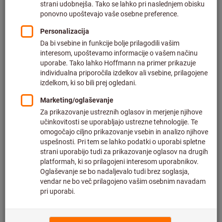
rezalnih sil, popolno usklajenost nosilcev in rezalnih ploščic
ter konsistentno kakovost rezalnega materiala.
Orodja
GARANT Softcut®
so izjemno vsestranska in
zagotavljajo najboljše rezultate obdelave v vsaki aplikaciji.
vsestranska uporaba
vrhunski rezultati obdelave pri vseh aplikacijah