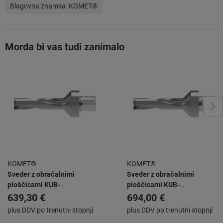
Blagovna znamka:
KOMET®
Morda bi vas tudi zanimalo
KOMET®
KOMET®
Sveder z obračalnimi
Sveder z obračalnimi
ploščicami KUB-
ploščicami KUB-
T.4D.310.R.05-ABS50 KUB
T.4D.380.R.06-ABS50 KUB
639,30 €
694,00 €
TRIGON -
TRIGON -
plus DDV po trenutni stopnji
plus DDV po trenutni stopnji