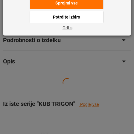
zalogi.
Info
Dodaj na seznam želja
Deli izdelek
Podrobnosti o izdelku
Opis
Iz iste serije "KUB TRIGON"
Poglej vse