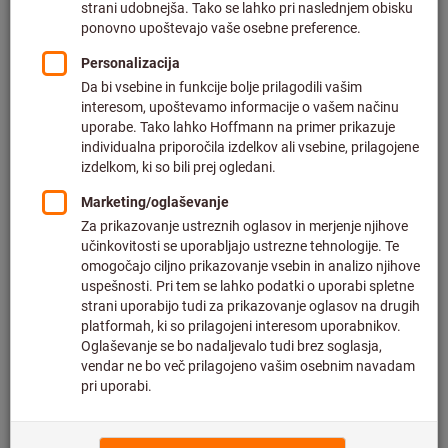
Cena na 1 kos
plus DDV po trenutni stopnji
in strošek dostave
Individualne cene za poslovne stranke po
prijavi.
Količina
V košarico
Predviden čas dostave: 2-3 tedna
Upoštevajte daljši čas dostave in omejeno število
nasvetov:
Ta izdelek za vas naročimo neposredno pri proizvajalcu,
saj ni del naše glavne ponudbe in ga zato nimamo na