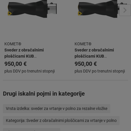
KOMET®
KOMET®
Sveder z obračalnimi
Sveder z obračalnimi
ploščicami KUB
ploščicami KUB
ABS63/W2942/45/90/R
ABS63/W2942/48/96/R
950,00 €
950,00 €
plus DDV po trenutni stopnji
plus DDV po trenutni stopnji
Drugi iskalni pojmi in kategorije
Vrsta izdelka:
sveder za vrtanje v polno za rezalne vložke
Kategorija:
Sveder z obračalnimi ploščicami za vrtanje v polno