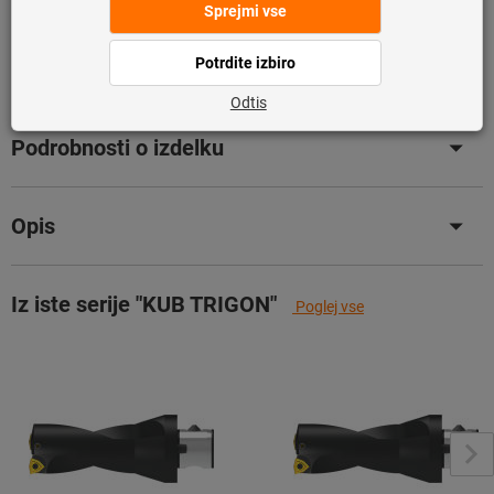
zalogi.
Info
Dodaj na seznam želja
Deli izdelek
Podrobnosti o izdelku
Opis
Iz iste serije "KUB TRIGON"
Poglej vse