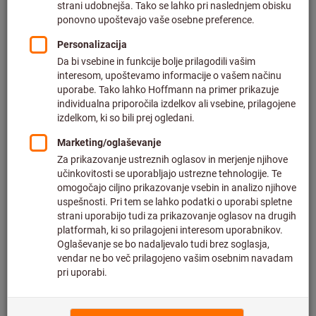
Cena na 1 kos
plus DDV po trenutni stopnji
in strošek dostave
Individualne cene za poslovne stranke po
prijavi.
Količina
V košarico
Predviden čas dostave: 2-3 tedna
Upoštevajte daljši čas dostave in omejeno število
nasvetov:
Ta izdelek za vas naročimo neposredno pri proizvajalcu,
saj ni del naše glavne ponudbe in ga zato nimamo na