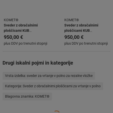
KOMET®
KOMET®
Sveder z obračalnimi
Sveder z obračalnimi
ploščicami KUB
ploščicami KUB
ABS63/W2942/45/90/R
ABS63/W2942/48/96/R
950,00 €
950,00 €
plus DDV po trenutni stopnji
plus DDV po trenutni stopnji
Drugi iskalni pojmi in kategorije
Vrsta izdelka:
sveder za vrtanje v polno za rezalne vložke
Kategorija:
Sveder z obračalnimi ploščicami za vrtanje v polno
Blagovna znamka:
KOMET®