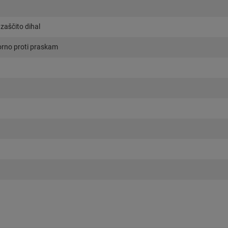
zaščito dihal
orno proti praskam