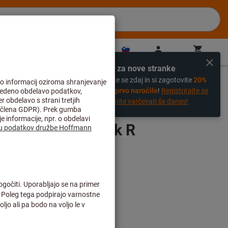
SI
(
sl
)
Prijava
Košarica
Neposredni nakup
Izključno za nove stranke
%
Registrirajte se zdaj in si zagotovite
20%
popust na prvo naročilo
!
Registrirajte se
zdaj in začnite varčevati še danes!
ska Vienna Black R
rošek dostave