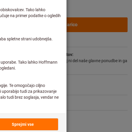
ne stranke po
prijavi.
V košarico
tedna
as dostave in omejeno število nasvetov:
očimo neposredno pri proizvajalcu, saj ni del naše glavne ponudbe in ga
gi.
Info
Deli izdelek