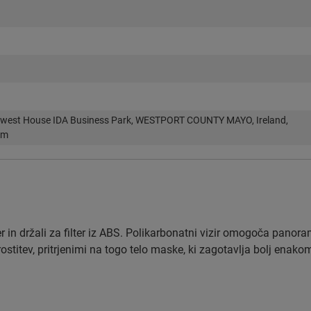
twest House IDA Business Park, WESTPORT COUNTY MAYO, Ireland,
om
 in držali za filter iz ABS. Polikarbonatni vizir omogoča panora
stitev, pritrjenimi na togo telo maske, ki zagotavlja bolj enako