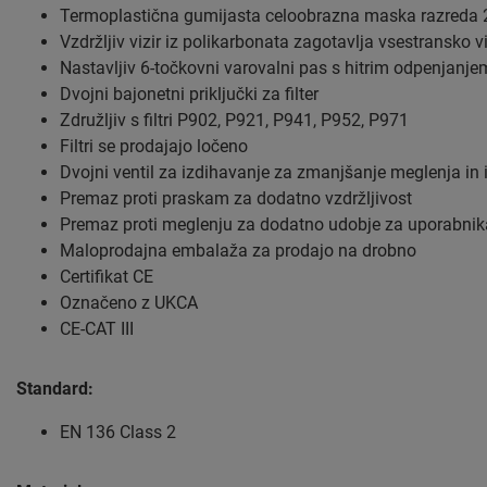
Termoplastična gumijasta celoobrazna maska razreda 
Vzdržljiv vizir iz polikarbonata zagotavlja vsestransko vi
Nastavljiv 6-točkovni varovalni pas s hitrim odpenjan
Dvojni bajonetni priključki za filter
Združljiv s filtri P902, P921, P941, P952, P971
Filtri se prodajajo ločeno
Dvojni ventil za izdihavanje za zmanjšanje meglenja in 
Premaz proti praskam za dodatno vzdržljivost
Premaz proti meglenju za dodatno udobje za uporabnik
Maloprodajna embalaža za prodajo na drobno
Certifikat CE
Označeno z UKCA
CE-CAT III
Standard:
EN 136 Class 2