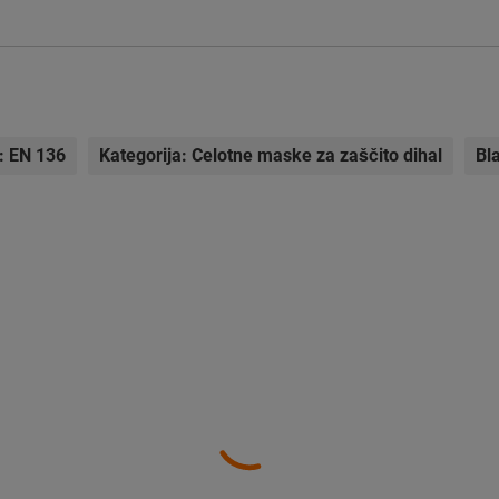
:
EN 136
Kategorija:
Celotne maske za zaščito dihal
Bl