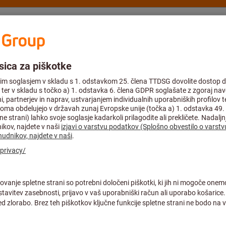
nje
Svetovanje in podpora
Hoffmann Group
Akcijske ponudbe %
ke za zaščito dihal
Celoobrazna ma
Št. art.:
P500BKR
Cena na 1 kos
plus DDV po trenutni stopnji
in st