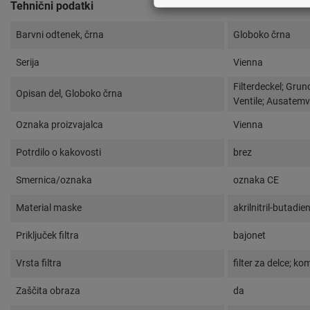
Tehnični podatki
Barvni odtenek, črna
Globoko črna
Serija
Vienna
Filterdeckel; Gru
Opisan del, Globoko črna
Ventile; Ausatemve
Oznaka proizvajalca
Vienna
Potrdilo o kakovosti
brez
Smernica/oznaka
oznaka CE
Material maske
akrilnitril-butadie
Priključek filtra
bajonet
Vrsta filtra
filter za delce; komb
Zaščita obraza
da