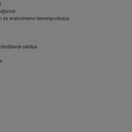
2
dljivost
jem za enakomerno tesnenje obraza
izboljšanje udobja
a