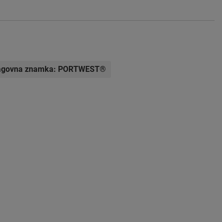
agovna znamka:
PORTWEST®