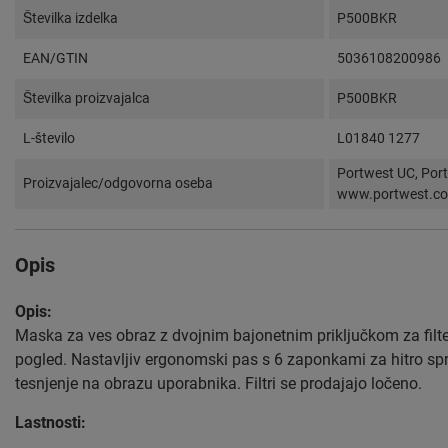
Številka izdelka
P500BKR
EAN/GTIN
5036108200986
Številka proizvajalca
P500BKR
L-število
L01840 1277
Portwest UC, Por
Proizvajalec/odgovorna oseba
www.portwest.c
Opis
Opis:
Maska za ves obraz z dvojnim bajonetnim priključkom za filter
pogled. Nastavljiv ergonomski pas s 6 zaponkami za hitro spro
tesnjenje na obrazu uporabnika. Filtri se prodajajo ločeno.
Lastnosti: