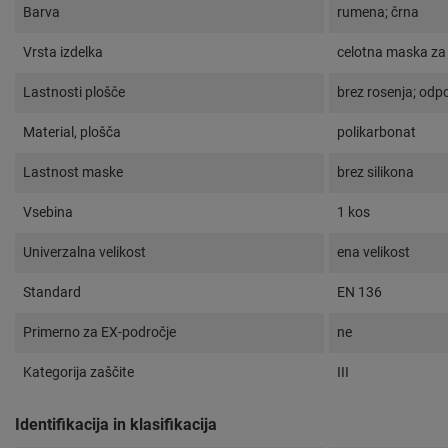
Barva
rumena; črna
Vrsta izdelka
celotna maska za 
Lastnosti plošče
brez rosenja; odp
Material, plošča
polikarbonat
Lastnost maske
brez silikona
Vsebina
1 kos
Univerzalna velikost
ena velikost
Standard
EN 136
Primerno za EX-področje
ne
Kategorija zaščite
III
Identifikacija in klasifikacija