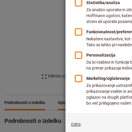
Kliknite za povečavo slike
Podrobnosti o izdelku
Opis
Primerjajte izdelke
Podrobnosti o izdelku