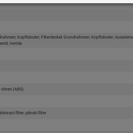
ndrahmen; Kopfbänder; Filterdeckel; Grundrahmen; Kopfbänder; Ausatemve
ntil; Ventile
n-stiren (ABS)
inirani filter; plinski filter