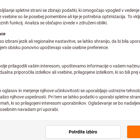
Individualne cene za poslov
Količina
Predviden čas dostave: 1-2 
Upoštevajte daljši č
Ta izdelek za vas nar
zato nimamo na zalo
Dodaj na seznam želja