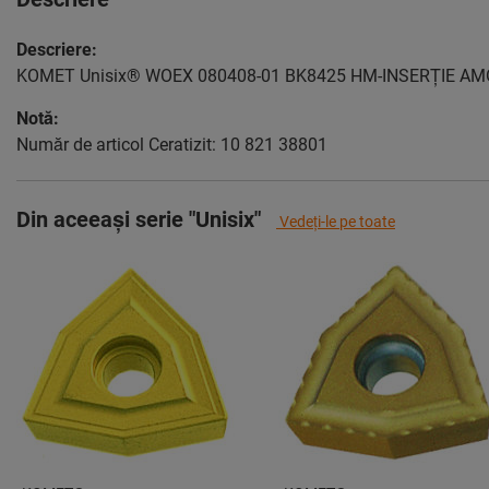
Descriere:
KOMET Unisix® WOEX 080408-01 BK8425 HM-INSERȚIE AM
Notă:
Număr de articol Ceratizit: 10 821 38801
Din aceeași serie "Unisix"
Vedeţi-le pe toate