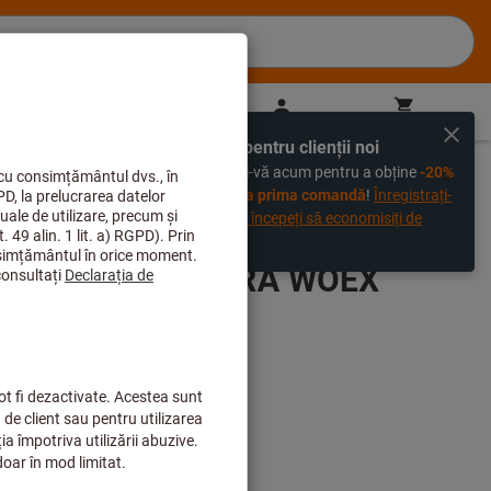
RO
(
ro
)
Autentificare
Coş de cumpărături
Comandaţi direct
Exclusiv pentru clienții noi
%
Înregistrați-vă acum pentru a obține
-20%
amovibile pentru burghiu monobloc
reducere la prima comandă
!
Înregistrați-
vă acum și începeți să economisiți de
astăzi!
FORAJ CU CARBURĂ WOEX
8425