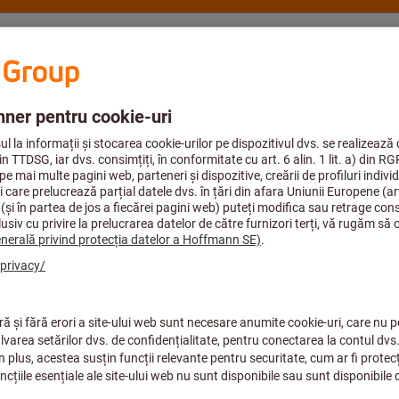
onsultanţă şi suport
Hoffmann Group
Ind. aerospaţială
 găurit
Burghiu elicoidal și burghiu cu plăcuțe amovibile
Plăcuţe 
INSERȚIE DE 
080408-01 BK
Cod articol.:
W29 42010.088425
Preț per 1 buc.