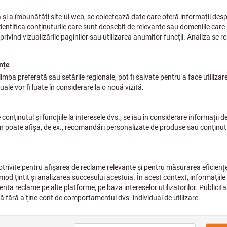
plus TVA,
plus cost livrare
Prețuri individuale pentru cli
Cantitate
Termen de livrare estimat: 
Vă rugăm să țineți co
Comandăm acest artico
gama noastră principal
Adaugă la lista de dorințe