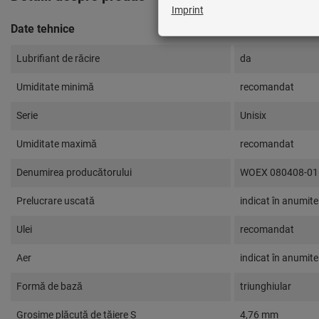
Date tehnice
Lubrifiant de răcire
da
Umiditate minimă
recomandat
Serie
Unisix
Umiditate maximă
recomandat
Denumirea producătorului
WOEX 080408-01
Prelucrare uscată
indicat în anumite 
Ulei
recomandat
Aer
indicat în anumite 
Formă de bază
triunghiular
Grosime plăcuță de tăiere S
4,76 mm