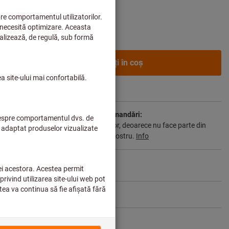
enții de afaceri după
conectare.
Adăugaţi în coş
2-3 săptămâni
nt de termenul de livrare și de recomandări:
l pentru dvs. direct de la producător, deoarece nu face parte din
ă și, prin urmare, nu este în stocul nostru.
Info
Distribuiţi produsul