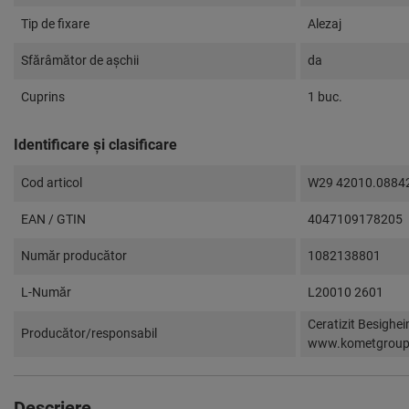
Tip de fixare
Alezaj
Sfărâmător de aşchii
da
Cuprins
1 buc.
Identificare și clasificare
Cod articol
W29 42010.0884
EAN / GTIN
4047109178205
Număr producător
1082138801
L-Număr
L20010 2601
Ceratizit Besighe
Producător/responsabil
www.kometgrou
Descriere