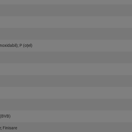
noxidabil); P (oţel)
 (BVB)
; Finisare