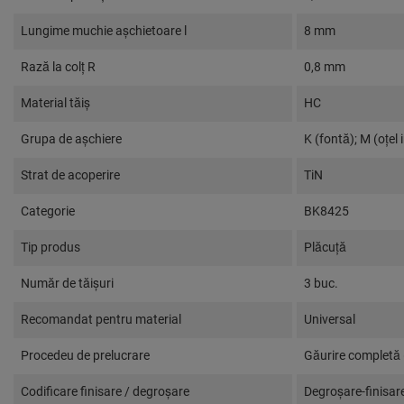
Lungime muchie așchietoare l
8 mm
Rază la colţ R
0,8 mm
Material tăiș
HC
Grupa de aşchiere
K (fontă); M (oțel i
Strat de acoperire
TiN
Categorie
BK8425
Tip produs
Plăcuţă
Număr de tăişuri
3 buc.
Recomandat pentru material
Universal
Procedeu de prelucrare
Găurire completă
Codificare finisare / degroşare
Degroşare-finisare