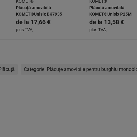
KOMET®
KOMET®
Plăcuță amovibilă
Plăcuță amovibilă
KOMET®Unisix BK7935
KOMET®Unisix P25M
de la
17,66 €
de la
13,58 €
plus TVA,
plus TVA,
Plăcuţă
Categorie:
Plăcuţe amovibile pentru burghiu monobl