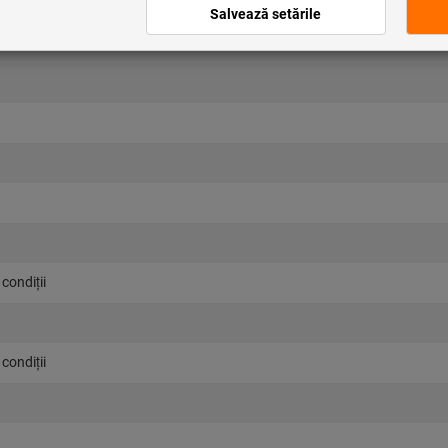
condiţii
condiţii