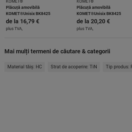
KOMET®
KOMET®
Plăcuță amovibilă
Plăcuță amovibilă
KOMET®Unisix BK8425
KOMET®Unisix BK8425
de la
16,79 €
de la
20,20 €
plus TVA,
plus TVA,
Mai mulţi termeni de căutare & categorii
Material tăiș:
HC
Strat de acoperire:
TiN
Tip produs: