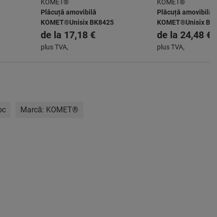
KOMET®
KOMET®
Plăcuță amovibilă
Plăcuță amovibilă
KOMET®Unisix BK8425
KOMET®Unisix BK
de la
17,18 €
de la
24,48 €
plus TVA,
plus TVA,
oc
Marcă:
KOMET®