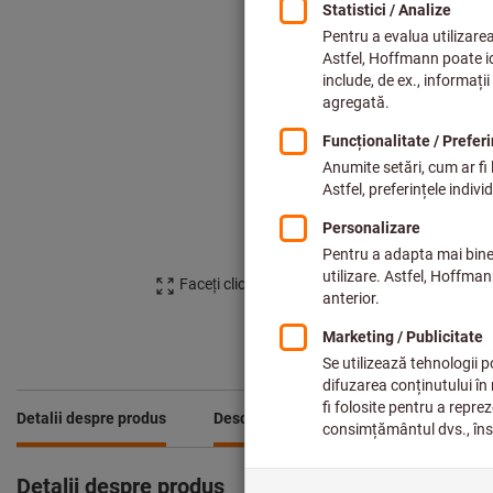
Faceți clic pentru a mări imaginea
Detalii despre produs
Descriere
Din serie
Detalii despre produs