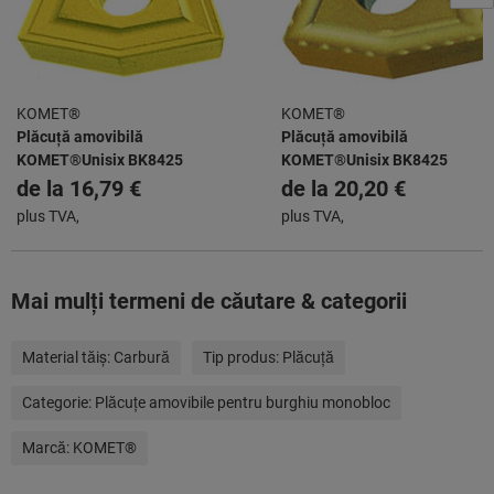
KOMET®
KOMET®
Plăcuță amovibilă
Plăcuță amovibilă
KOMET®Unisix BK8425
KOMET®Unisix BK8425
de la
16,79 €
de la
20,20 €
plus TVA,
plus TVA,
Mai mulţi termeni de căutare & categorii
Material tăiș:
Carbură
Tip produs:
Plăcuţă
Categorie:
Plăcuţe amovibile pentru burghiu monobloc
Marcă:
KOMET®