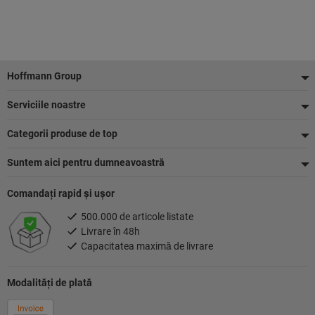
Footer
Hoffmann Group
Serviciile noastre
Categorii produse de top
Suntem aici pentru dumneavoastră
Comandaţi rapid şi uşor
500.000 de articole listate
Livrare în 48h
Capacitatea maximă de livrare
Modalităţi de plată