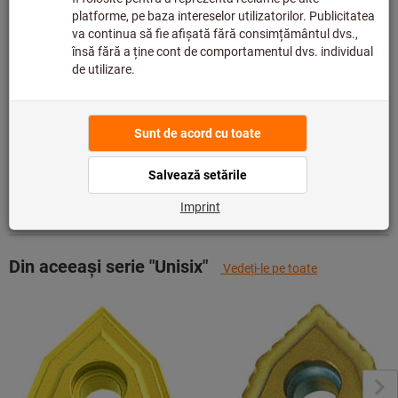
producător, deoarece nu face parte din gama noastră
principală și, prin urmare, nu este în stocul nostru.
Info
Adaugă la lista de dorințe
Distribuiţi produsul
Detalii despre produs
Descriere
Din aceeași serie "Unisix"
Vedeţi-le pe toate