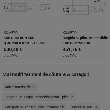
KOMET®
KOMET®
KUB QUATRON KUB-
Burghiu cu plăcuțe amovibile
Q.3D.240.R.07-K32 BURGHIU
KUB Quatron KUB-
CU INSERȚIE INDEXABILĂ
Q.2D.140.R.05-K20
500,48 €
451,76 €
plus TVA,
plus TVA,
Mai mulţi termeni de căutare & categorii
Răcire interioară:
da
Tip produs:
Burghiu monobloc pentru plăcuțe
Categorie:
Burghiu cu plăcuţe amovibile
Marcă:
KOMET®