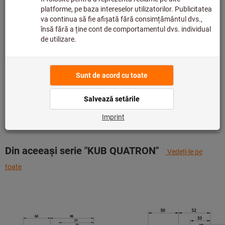
producător, deoarece nu face parte din gama noastră
principală și, prin urmare, nu este în stocul nostru.
Info
Adaugă la lista de dorințe
Distribuiţi produsul
Detalii despre produs
Descriere
Din aceeași serie "KUB QUATRON"
Vedeţi-le pe
toate