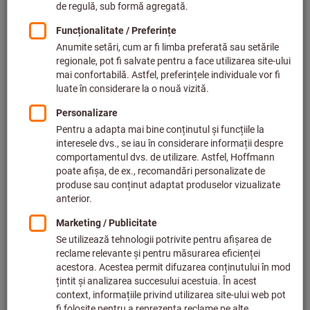
Preț per 1 buc.
plus TVA,
plus cost livrare
Prețuri individuale pentru clienții de afaceri după
conectare.
Cantitate
Adăugaţi în coş
Termen de livrare estimat: 2-3 săptămâni
Vă rugăm să țineți cont de termenul de livrare și de
recomandări:
Comandăm acest articol pentru dvs. direct de la