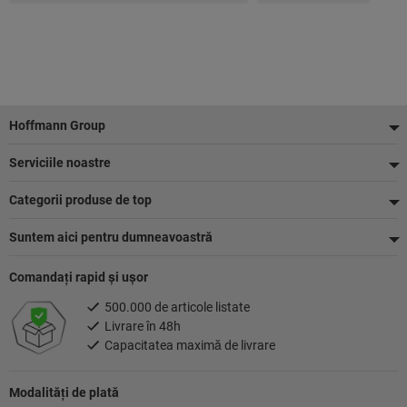
Footer
Hoffmann Group
Serviciile noastre
Categorii produse de top
Suntem aici pentru dumneavoastră
Comandaţi rapid şi uşor
500.000 de articole listate
Livrare în 48h
Capacitatea maximă de livrare
Modalităţi de plată