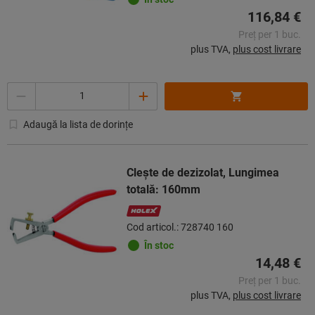
116,84 €
Preț per 1 buc.
plus TVA,
plus cost livrare
Cantitate
Adaugă la lista de dorințe
Cleşte de dezizolat, Lungimea
totală: 160mm
Cod articol.: 728740 160
În stoc
14,48 €
Preț per 1 buc.
plus TVA,
plus cost livrare