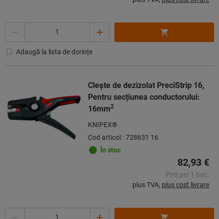
Cantitate
Adaugă la lista de dorințe
Cleşte de dezizolat PreciStrip 16,
Pentru secţiunea conductorului:
2
16mm
KNIPEX®
Cod articol.: 728631 16
În stoc
82,93 €
Preț per 1 buc.
plus TVA,
plus cost livrare
Cantitate