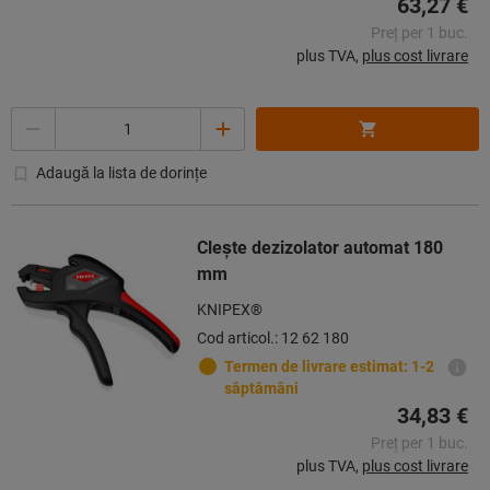
63,27 €
Preț per 1 buc.
plus TVA,
plus cost livrare
Cantitate
Adaugă la lista de dorințe
Clește dezizolator automat 180
mm
KNIPEX®
Cod articol.: 12 62 180
Termen de livrare estimat: 1-2
săptămâni
34,83 €
Preț per 1 buc.
plus TVA,
plus cost livrare