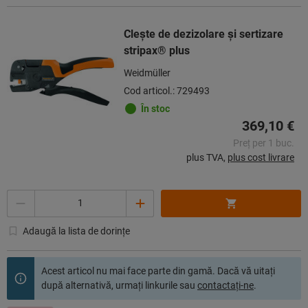
Cleşte de dezizolare şi sertizare
stripax® plus
Weidmüller
Cod articol.: 729493
În stoc
369,10 €
Preț per 1 buc.
plus TVA,
plus cost livrare
Cantitate
Adaugă la lista de dorințe
Acest articol nu mai face parte din gamă. Dacă vă uitaţi
după alternativă, urmaţi linkurile sau
contactaţi-ne
.