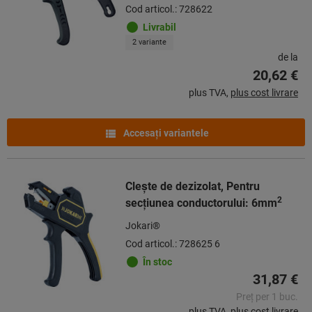
Cod articol.: 728622
Livrabil
2 variante
de la
20,62 €
plus TVA,
plus cost livrare
Accesaţi variantele
Cleşte de dezizolat, Pentru
2
secţiunea conductorului: 6mm
Jokari®
Cod articol.: 728625 6
În stoc
31,87 €
Preț per 1 buc.
plus TVA,
plus cost livrare