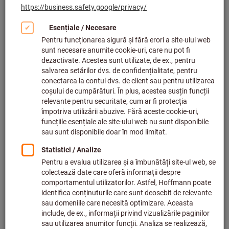
În stoc
73,23 €
Preț per 1 buc.
plus TVA,
plus cost livrare
Cantitate
Adaugă la lista de dorințe
Cleşte de dezizolat STRIPAX®
Weidmüller
Cod articol.: 728645
Livrabil
5 variante
de la
81,39 €
plus TVA,
plus cost livrare