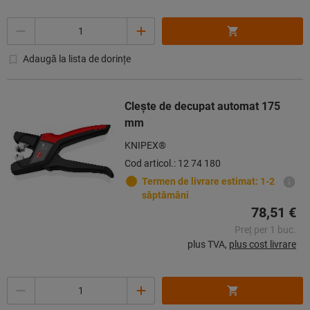
Cantitate
Adaugă la lista de dorințe
Clește de decupat automat 175
mm
KNIPEX®
Cod articol.: 12 74 180
Termen de livrare estimat: 1-2
săptămâni
78,51 €
Preț per 1 buc.
plus TVA,
plus cost livrare
Cantitate