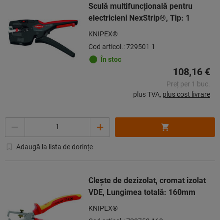
Sculă multifuncțională pentru
electricieni NexStrip®, Tip: 1
KNIPEX®
Cod articol.: 729501 1
În stoc
108,16 €
Preț per 1 buc.
plus TVA,
plus cost livrare
Cantitate
Adaugă la lista de dorințe
Cleşte de dezizolat, cromat izolat
VDE, Lungimea totală: 160mm
KNIPEX®