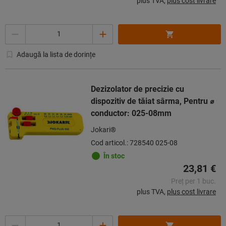
plus TVA,
plus cost livrare
Cantitate
Adaugă la lista de dorințe
Dezizolator de precizie cu
dispozitiv de tăiat sârma, Pentru ⌀
conductor: 025-08mm
Jokari®
Cod articol.: 728540 025-08
În stoc
23,81 €
Preț per 1 buc.
plus TVA,
plus cost livrare
Cantitate