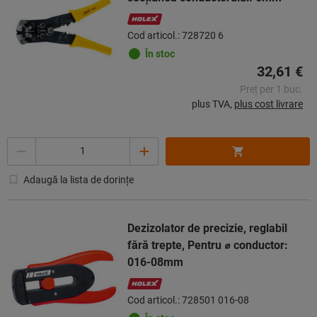
Cod articol.: 728720 6
În stoc
32,61 €
Preț per 1 buc.
plus TVA,
plus cost livrare
Cantitate
Adaugă la lista de dorințe
Dezizolator de precizie, reglabil
fără trepte, Pentru ⌀ conductor:
016-08mm
Cod articol.: 728501 016-08