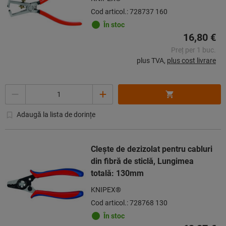
Cod articol.: 728737 160
În stoc
16,80 €
Preț per 1 buc.
plus TVA,
plus cost livrare
Cantitate
Adaugă la lista de dorințe
Clește de dezizolat pentru cabluri
din fibră de sticlă, Lungimea
totală: 130mm
KNIPEX®
Cod articol.: 728768 130
În stoc