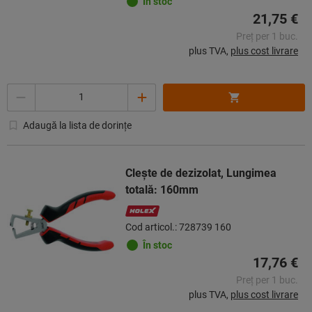
În stoc
21,75 €
Preț per 1 buc.
plus TVA,
plus cost livrare
Cantitate
Adaugă la lista de dorințe
Cleşte de dezizolat, Lungimea
totală: 160mm
Cod articol.: 728739 160
În stoc
17,76 €
Preț per 1 buc.
plus TVA,
plus cost livrare