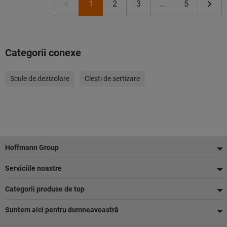
1
2
3
...
5
Categorii conexe
Scule de dezizolare
Cleşti de sertizare
Footer
Hoffmann Group
Serviciile noastre
Categorii produse de top
Suntem aici pentru dumneavoastră