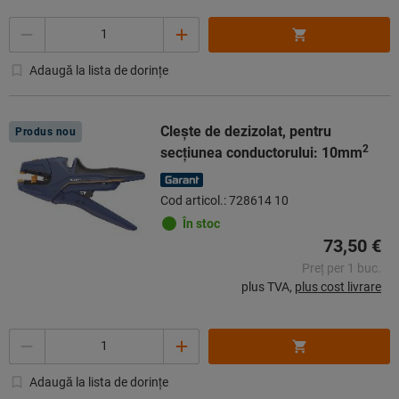
Cantitate
Adaugă la lista de dorințe
Cleşte de dezizolat, pentru
Produs nou
2
secţiunea conductorului: 10mm
Cod articol.: 728614 10
În stoc
73,50 €
Preț per 1 buc.
plus TVA,
plus cost livrare
Cantitate
Adaugă la lista de dorințe