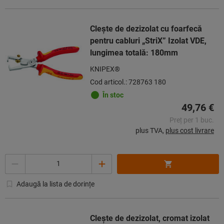
Cleşte de dezizolat cu foarfecă
pentru cabluri „StriX” Izolat VDE,
lungimea totală: 180mm
KNIPEX®
Cod articol.: 728763 180
În stoc
49,76 €
Preț per 1 buc.
plus TVA,
plus cost livrare
Cantitate
Adaugă la lista de dorințe
Cleşte de dezizolat, cromat izolat