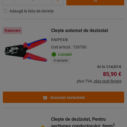
Adaugă la lista de dorințe
Cleşte automat de dezizolat
Reducere
KNIPEX®
Cod articol.: 728700
Livrabil
4 variante
de la
114,57 €
85,90 €
plus TVA,
plus cost livrare
Accesaţi variantele
Cleşte de dezizolat, Pentru
2
secţiunea conductorului: 6mm