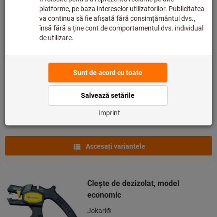
Cleşte de dezizolat
Jokari®
Cod articol.: 728628
Livrabil
2 variante
de la
73,67 €
plus TVA,
plus cost livrare
Accesaţi variantele
Cleşte de dezizolat, model
economic
Jokari®