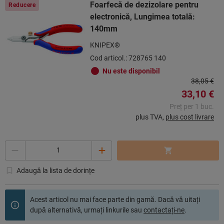
Foarfecă de dezizolare pentru
Reducere
electronică, Lungimea totală:
140mm
KNIPEX®
Cod articol.: 728765 140
Nu este disponibil
38,05 €
33,10 €
Preț per 1 buc.
plus TVA,
plus cost livrare
Cantitate
Adaugă la lista de dorințe
Acest articol nu mai face parte din gamă. Dacă vă uitaţi
după alternativă, urmaţi linkurile sau
contactaţi-ne
.