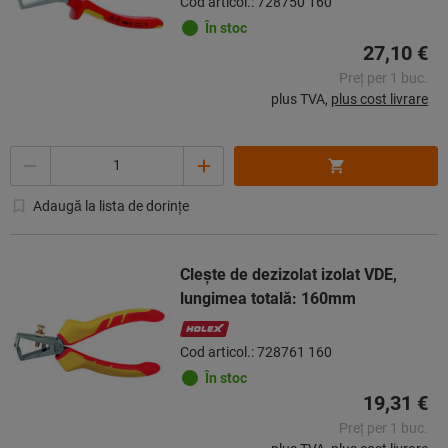
Cod articol.: 728750 160
În stoc
27,10 €
Preț per 1 buc.
plus TVA,
plus cost livrare
Cantitate
Adaugă la lista de dorințe
Cleşte de dezizolat izolat VDE,
lungimea totală: 160mm
Cod articol.: 728761 160
În stoc
19,31 €
Preț per 1 buc.