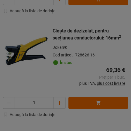
Adaugă la lista de dorințe
Cleşte de dezizolat, pentru
2
secţiunea conductorului: 16mm
Jokari®
Cod articol.: 728626 16
În stoc
69,36 €
Preț per 1 buc.
plus TVA,
plus cost livrare
Cantitate
Adaugă la lista de dorințe