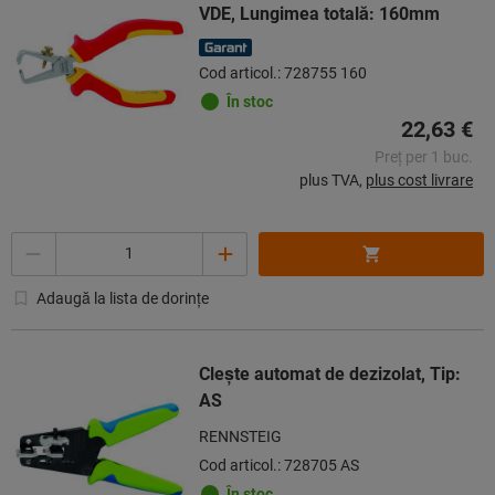
VDE, Lungimea totală: 160mm
Cod articol.: 728755 160
În stoc
22,63 €
Preț per 1 buc.
plus TVA,
plus cost livrare
Cantitate
Adaugă la lista de dorințe
Cleşte automat de dezizolat, Tip:
AS
RENNSTEIG
Cod articol.: 728705 AS
În stoc