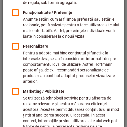
Accesaţi variantele
Cleşte de dezizolat MultiStrip 10,
Pentru secţiunea conductorului:
2
10mm
KNIPEX®
Cod articol.: 728630 10
În stoc
77,63 €
Preț per 1 buc.
plus TVA,
plus cost livrare
Cantitate
Adaugă la lista de dorințe