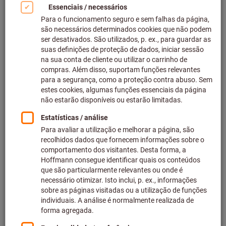
dia de trabalho - eis como o
fazer!
Seja honesto - algumas tarefas são realmente difíceis! Está
à procura de uma forma de tornar até as tarefas menos
apelativas - e por vezes incrivelmente desafiantes - mais
seguras e mais simples (para si ou para os outros)? Está à
procura de informações sobre as causas da poeira, do ruído
e das vibrações e como as evitar? O nosso guia gratuito
contém tudo o que precisa de saber sobre exposição e
valores de desencadeamento e explica como se pode
proteger a si próprio e/ou aos seus empregados.