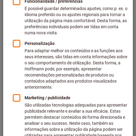
Partículas e sujidade: proteção eficaz contra o pó
As preocupações com o ruído não devem cair em saco roto:
o ruído e a forma de o reduzir
Más vibrações no local de trabalho: reduzir as vibrações