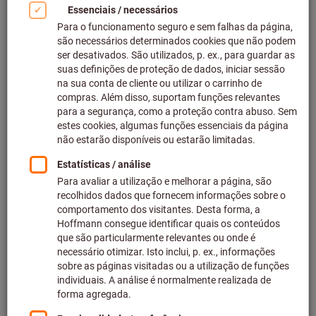
N.º do artigo: 083543 3
Em stock
20,53 €
Preço por 1 conjunto
(6,84 € / 1 Peça)
mais IVA à taxa atual
Preços mais
custos de entrega
Quantidade
Adicionar à lista de desejos
Recipiente de medição de plástico
SAMOA GmbH
N.º do artigo: 083548
Em stock
3 variantes
a partir de