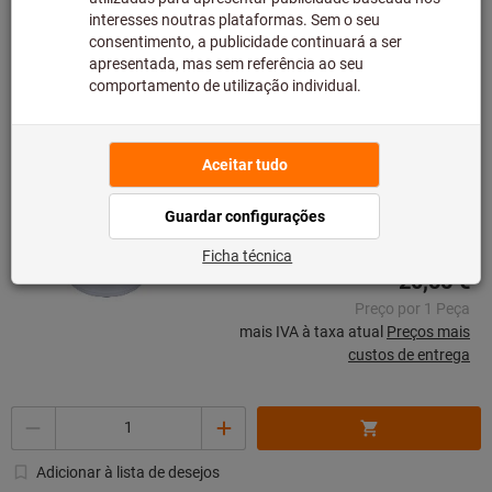
Quantidade
Adicionar à lista de desejos
Vaso medidor
HAZET®
N.º do artigo: 198-8
Prazo de entrega aprox.: 1-2
semanas
20,55 €
Preço por 1 Peça
mais IVA à taxa atual
Preços mais
custos de entrega
Quantidade
Adicionar à lista de desejos