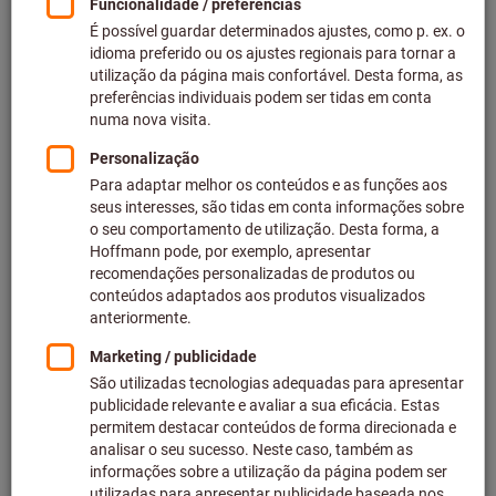
7,86 €
mais IVA à taxa atual
Preços mais
custos de entrega
Ir para variantes
Vaso medidor
HAZET®
N.º do artigo: 198-5
Prazo de entrega aprox.: 1-2
semanas
13,79 €
Preço por 1 Peça
mais IVA à taxa atual
Preços mais
custos de entrega