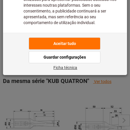
principal e, como tal, não temos em stock.
Informação
Adicionar à lista de desejos
Partilhar artigo
Detalhes dos produtos
Descrição
Da mesma série "KUB QUATRON"
Ver todos