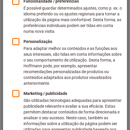
Preço por 1 Peça
mais IVA à taxa atual
Preços mais custos de entrega
Preços individuais para clientes empresariais após
iniciar
sessão.
Quantidade
Adicionar ao carrinho de compras
Prazo de entrega aprox.: 2-3 semanas
Tenha em atenção o prazo de entrega e recomendação:
Efetuamos o pedido deste artigo diretamente ao
fabricante, uma vez que não faz parte da nossa gama