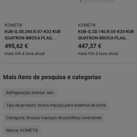
KOMET®
KOMET®
KUB-Q.3D.240.R.07-K32 KUB
KUB-Q.2D.140.R.05-K20 KUB
QUATRON-BROCA PLAQ.
QUATRON-BROCA PLAQ.
INTERCAMBIABLES
INTERCAMBIABLES
495,62 €
447,37 €
mais IVA à taxa atual
mais IVA à taxa atual
Mais itens de pesquisa e categorias
Refrigeração interior:
sim
Tipo de produto:
broca maciça para insertos de corte
Categoria:
Brocas maciças de pastilhas reversíveis
Marca:
KOMET®