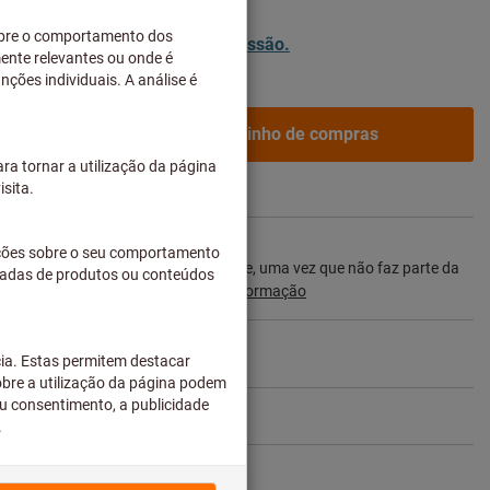
 custos de entrega
ntes empresariais após
iniciar sessão.
Adicionar ao carrinho de compras
3 semanas
prazo de entrega e recomendação:
ste artigo diretamente ao fabricante, uma vez que não faz parte da
 e, como tal, não temos em stock.
Informação
Partilhar artigo