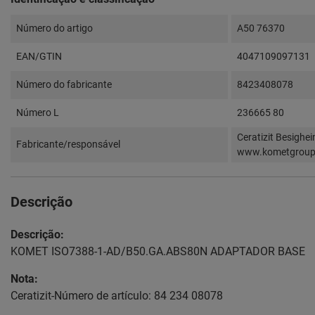
Número do artigo
A50 76370
EAN/GTIN
4047109097131
Número do fabricante
8423408078
Número L
236665 80
Ceratizit Besighe
Fabricante/responsável
www.kometgrou
Descrição
Descrição:
KOMET ISO7388-1-AD/B50.GA.ABS80N ADAPTADOR BASE
Nota:
Ceratizit-Número de artículo: 84 234 08078