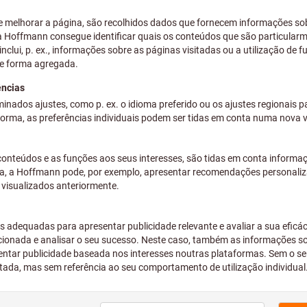
mais IVA à taxa atual
Preços mais
Preços individuais para clie
Quantidade
Prazo de entrega aprox.: 2-
Tenha em atenção o 
Efetuamos o pedido de
nossa gama principal
Adicionar à lista de desejos