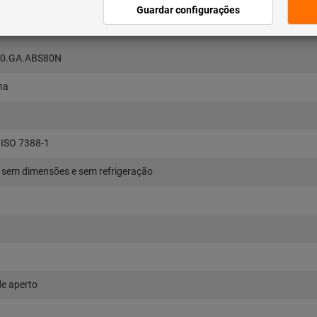
50.GA.ABS80N
na
 ISO 7388-1
sem dimensões e sem refrigeração
de aperto