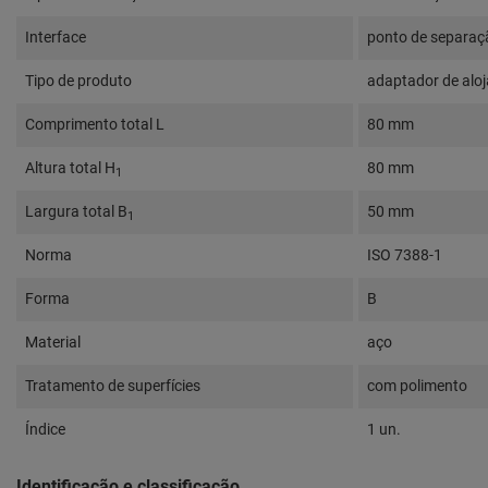
Interface
ponto de separaç
Tipo de produto
adaptador de alo
Comprimento total L
80 mm
Altura total H
80 mm
1
Largura total B
50 mm
1
Norma
ISO 7388-1
Forma
B
Material
aço
Tratamento de superfícies
com polimento
Índice
1 un.
Identificação e classificação