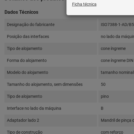
Dados Técnicos
Designação do fabricante
ISO7388-1-AD/B
Posição das interfaces
no lado da máqui
Tipo de alojamento
cone íngreme
Forma do alojamento
cone íngreme DIN
Modelo do alojamento
tamanho nominal 
Tamanho do alojamento, sem dimensões
50
Tipo de alojamento
pino
Interface no lado da máquina
B
Adaptador lado 2
Mandril de pinça 
Tipo de construção
com reforço