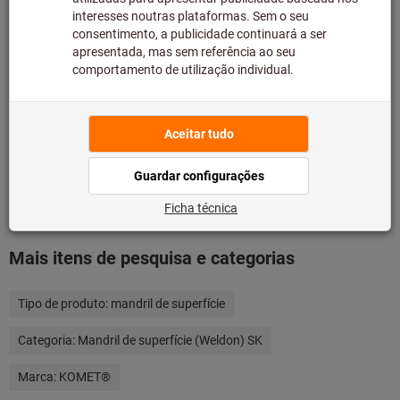
principal e, como tal, não temos em stock.
Informação
Adicionar à lista de desejos
Partilhar artigo
Detalhes dos produtos
Descrição
Mais itens de pesquisa e categorias
Tipo de produto:
mandril de superfície
Categoria:
Mandril de superfície (Weldon) SK
Marca:
KOMET®