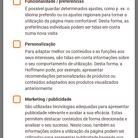
Preço por 1 Peça
mais IVA à taxa atual
Preços mais custos de entrega
Preços individuais para clientes empresariais após
iniciar
sessão.
Quantidade
Adicionar ao carrinho de compras
Prazo de entrega aprox.: 2-3 semanas
Tenha em atenção o prazo de entrega e recomendação:
Efetuamos o pedido deste artigo diretamente ao
fabricante, uma vez que não faz parte da nossa gama