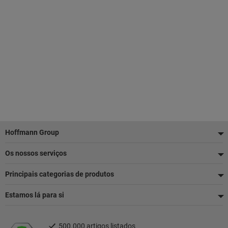
Rodapé
Hoffmann Group
Os nossos serviços
Principais categorias de produtos
Estamos lá para si
500.000 artigos listados