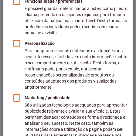
Preço por 1 Peça
mais IVA à taxa atual
Preços mais custos de entrega
Preços individuais para clientes empresariais após
iniciar
sessão.
Quantidade
Adicionar ao carrinho de compras
Agência de expedição
Prazo de entrega aprox.: 1-2 semanas
Tenha em atenção o prazo de entrega e recomendação:
Efetuamos o pedido deste artigo diretamente ao
fabricante, uma vez que não faz parte da nossa gama