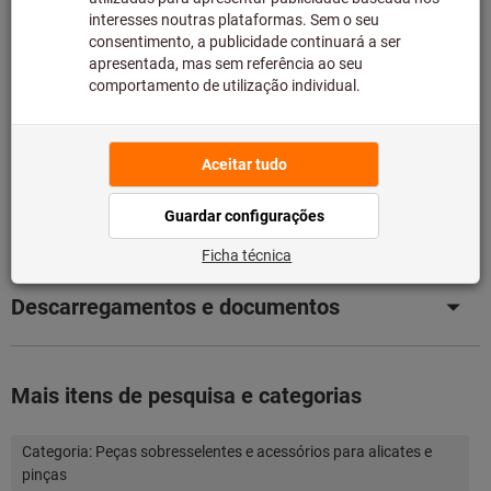
principal e, como tal, não temos em stock.
Informação
Adicionar à lista de desejos
Partilhar artigo
Detalhes dos produtos
Descrição
Descarregamentos e documentos
Mais itens de pesquisa e categorias
Categoria:
Peças sobresselentes e acessórios para alicates e
pinças