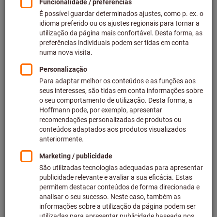
Preço por 1 Peça
mais IVA à taxa atual
Preços mais custos de entrega
Preços individuais para clientes empresariais após
iniciar
sessão.
Quantidade
Adicionar ao carrinho de compras
Agência de expedição
Prazo de entrega aprox.: 1-2 semanas
Tenha em atenção o prazo de entrega e recomendação:
Efetuamos o pedido deste artigo diretamente ao