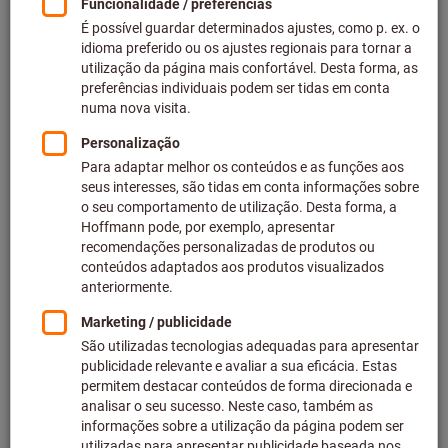
Preço por 1 Peça
mais IVA à taxa atual
Preços mais custos de entrega
Preços individuais para clientes empresariais após
iniciar
sessão.
Quantidade
Adicionar ao carrinho de compras
Tempo de processamento aprox.: 4-6 dias úteis
Tenha em atenção o prazo de entrega e recomendação:
Efetuamos o pedido deste artigo diretamente ao
fabricante, uma vez que não faz parte da nossa gama