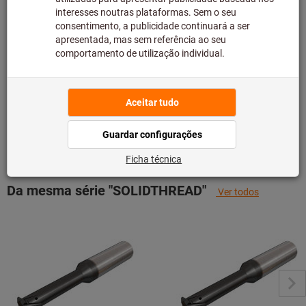
principal e, como tal, não temos em stock.
Informação
Adicionar à lista de desejos
Partilhar artigo
Detalhes dos produtos
Descrição
Da mesma série "SOLIDTHREAD"
Ver todos