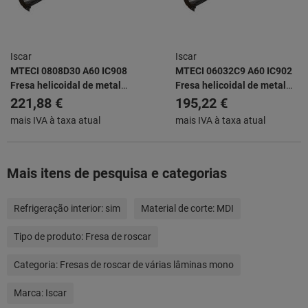
Iscar
Iscar
MTECI 0808D30 A60 IC908
MTECI 06032C9 A60 IC902
Fresa helicoidal de metal
Fresa helicoidal de metal
duro integral de 60° com
duro integral de 60° com
221,88 €
195,22 €
alimentação interna de
alimentação interna de
mais IVA à taxa atual
mais IVA à taxa atual
líquido refrigerante para a
líquido refrigerante para a
produção de roscas internas
produção de roscas internas
ou externas
ou externas
Mais itens de pesquisa e categorias
Refrigeração interior:
sim
Material de corte:
MDI
Tipo de produto:
Fresa de roscar
Categoria:
Fresas de roscar de várias lâminas mono
Marca:
Iscar