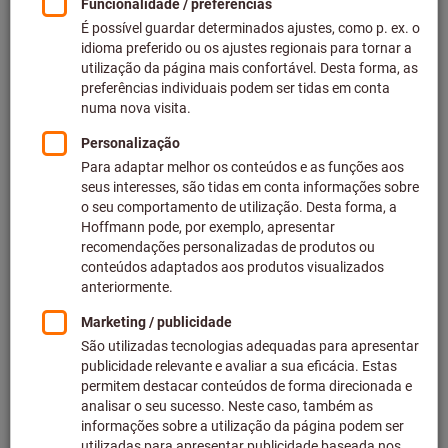
Preço por 1 Peça
mais IVA à taxa atual
Preços mais custos de entrega
Preços individuais para clientes empresariais após
iniciar
sessão.
Quantidade
Adicionar ao carrinho de compras
Tempo de processamento aprox.: 4-6 dias úteis
Tenha em atenção o prazo de entrega e recomendação:
Efetuamos o pedido deste artigo diretamente ao