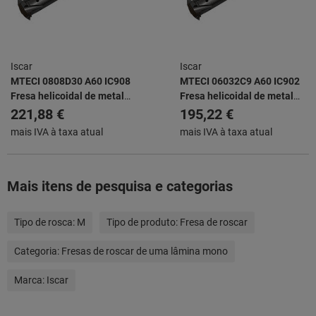
Iscar
Iscar
MTECI 0808D30 A60 IC908
MTECI 06032C9 A60 IC902
Fresa helicoidal de metal
Fresa helicoidal de metal
duro integral de 60° com
duro integral de 60° com
221,88 €
195,22 €
alimentação interna de
alimentação interna de
mais IVA à taxa atual
mais IVA à taxa atual
líquido refrigerante para a
líquido refrigerante para a
produção de roscas internas
produção de roscas internas
ou externas
ou externas
Mais itens de pesquisa e categorias
Tipo de rosca:
M
Tipo de produto:
Fresa de roscar
Categoria:
Fresas de roscar de uma lâmina mono
Marca:
Iscar