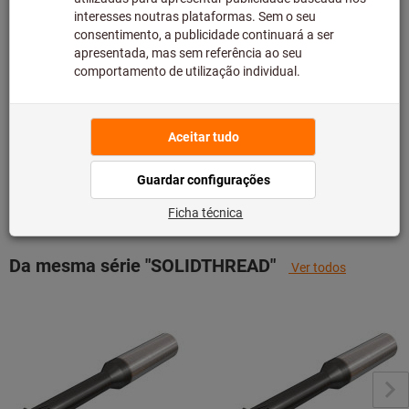
fabricante, uma vez que não faz parte da nossa gama
principal e, como tal, não temos em stock.
Informação
Adicionar à lista de desejos
Partilhar artigo
Detalhes dos produtos
Descrição
Da mesma série "SOLIDTHREAD"
Ver todos