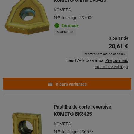
KOMET® Unisix BK8425
KOMET®
N.º do artigo: 237000
Em stock
6 variantes
a partir de
20,61 €
Mostrar preços de escala
mais IVA à taxa atual
Preços mais
custos de entrega
Ir para variantes
Pastilha de corte reversível
KOMET® BK8425
KOMET®
N.º do artigo: 236573