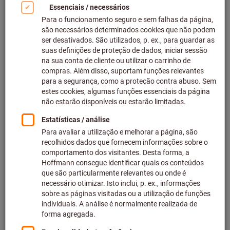
N.º do artigo: 232286
Em stock
64 variantes
a partir de
48,83 €
mais IVA à taxa atual
Preços mais
custos de entrega
Ir para variantes
Ferramenta de corte SUMOCHAM
ICP k7 IC908
Iscar
N.º do artigo: 231740
Em stock