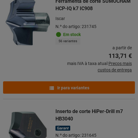
Ferramenta de corte SUMOCHAM
HCP-IQ k7 IC908
Iscar
N.º do artigo: 231745
Em stock
56 variantes
a partir de
113,71 €
mais IVA à taxa atual
Preços mais
custos de entrega
Ir para variantes
Inserto de corte HiPer-Drill m7
HB3040
N.º do artigo: 231645