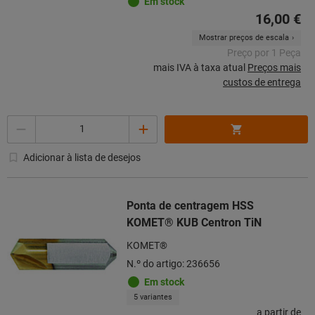
Em stock
16,00 €
Mostrar preços de escala
Preço por 1 Peça
mais IVA à taxa atual
Preços mais
custos de entrega
Quantidade
Adicionar à lista de desejos
Ponta de centragem HSS
KOMET® KUB Centron TiN
KOMET®
N.º do artigo: 236656
Em stock
5 variantes
a partir de