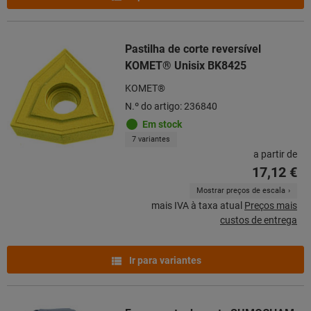
Pastilha de corte reversível
KOMET® Unisix BK8425
KOMET®
N.º do artigo: 236840
Em stock
7 variantes
a partir de
17,12 €
Mostrar preços de escala
mais IVA à taxa atual
Preços mais
custos de entrega
Ir para variantes