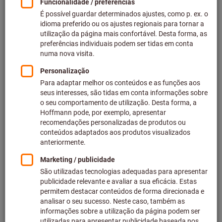
58 variantes
a partir de
105,98 €
mais IVA à taxa atual
Preços mais
custos de entrega
Ir para variantes
Inserto para broca de pastilha
HSS TiN
N.º do artigo: 232282
Em stock
64 variantes
a partir de
37,79 €
mais IVA à taxa atual
Preços mais