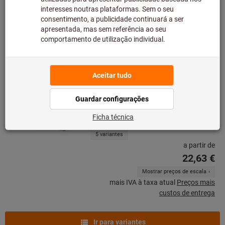
custos de entrega
Ir para variantes
Pastilha de corte reversível
KOMET® BK8425
KOMET®
N.º do artigo: 236520
Em stock
5 variantes
a partir de
22,63 €
Mostrar preços de escala
mais IVA à taxa atual
Preços mais
custos de entrega
Ir para variantes