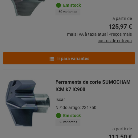
Em stock
60 variantes
a partir de
125,97 €
mais IVA à taxa atual
Preços mais
custos de entrega
Ir para variantes
Ferramenta de corte SUMOCHAM
ICM k7 IC908
Iscar
N.º do artigo: 231750
Em stock
56 variantes
a partir de
111,50 €