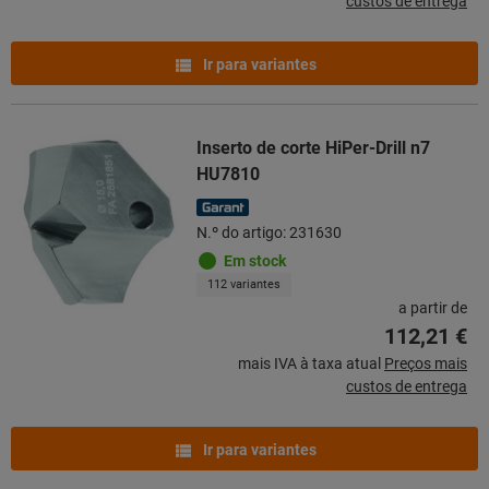
custos de entrega
Ir para variantes
Inserto de corte HiPer-Drill n7
HU7810
N.º do artigo: 231630
Em stock
112 variantes
a partir de
112,21 €
mais IVA à taxa atual
Preços mais
custos de entrega
Ir para variantes