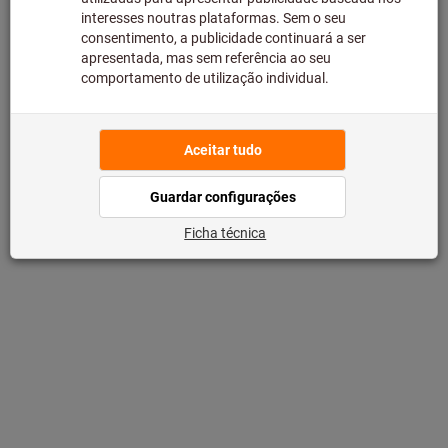
Christian Wagner, responsável pela automatização e robótica do
Hoffmann Group, mostra como um antigo
Mazak QuickTurn 200 M
(construído em 2003)
foi equipado com o
sistema de carregamento
GARANT Automation Basic
no nosso cliente Horst und Heinrich
Michler GmbH.
Também tem uma máquina e está a pensar em adicionar um sistema
semiautomatizado? Basta contactar-nos.
Obter aconselhamento gratuito