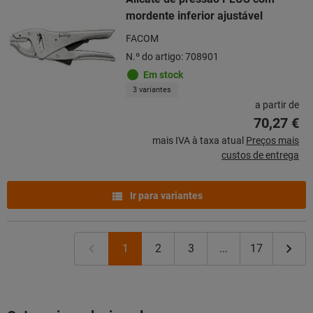
mordente inferior ajustável
FACOM
N.º do artigo: 708901
Em stock
3 variantes
a partir de
70,27 €
mais IVA à taxa atual
Preços mais
custos de entrega
Ir para variantes
1
2
3
...
17