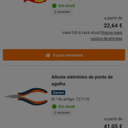
Em stock
2 variantes
a partir de
22,64 €
mais IVA à taxa atual
Preços mais
custos de entrega
Ir para variantes
Alicate eletrónico de ponta de
agulha
N.º do artigo: 727170
Em stock
2 variantes
a partir de
41,05 €