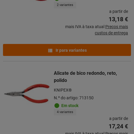
2 variantes
a partir de
13,18 €
mais IVA à taxa atual
Preços mais
custos de entrega
Ir para variantes
Alicate de bico redondo, reto,
polido
KNIPEX®
N.º do artigo: 713150
Em stock
4 variantes
a partir de
17,24 €
mais IVA à taxa atual
Preços mais