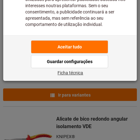
Alicate de preensão universal,
forma de mandíbula oval
N.º do artigo: 708005
Em stock
5 variantes
a partir de
13,12 €
mais IVA à taxa atual
Preços mais
custos de entrega
Ir para variantes
Alicate de bico redondo angular
isolamento VDE
KNIPEX®