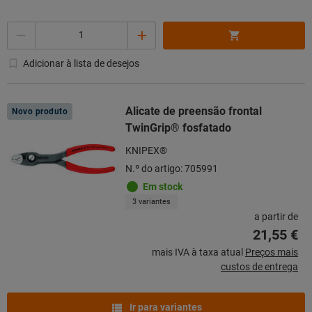
Quantidade
Adicionar à lista de desejos
Alicate de preensão frontal
Novo produto
TwinGrip® fosfatado
KNIPEX®
N.º do artigo: 705991
Em stock
3 variantes
a partir de
21,55 €
mais IVA à taxa atual
Preços mais
custos de entrega
Ir para variantes