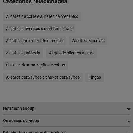
Categorias relacionadas
Alicates de corte e alicates de mecânico
Alicates universais e multifuncionais
Alicates para anéis de retenção
Alicates especiais
Alicates ajustáveis
Jogos de alicates mistos
Pistolas de amarração de cabos
Alicates para tubos e chaves para tubos
Pinças
Rodapé
Hoffmann Group
Os nossos serviços
Principais categorias de produtos