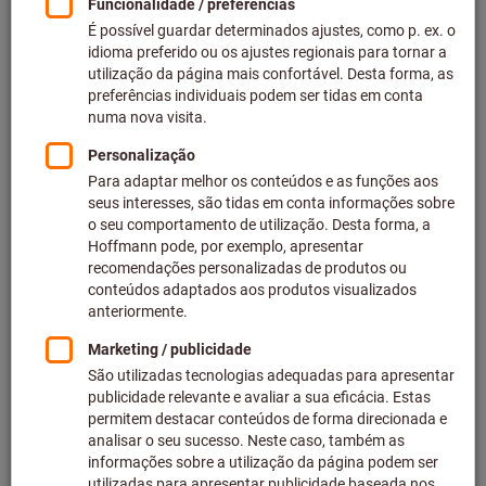
Ir para variantes
Alicate de pontas chatas reto
isolamento VDE
KNIPEX®
N.º do artigo: 713300
Em stock
2 variantes
a partir de
27,10 €
mais IVA à taxa atual
Preços mais
custos de entrega
Ir para variantes