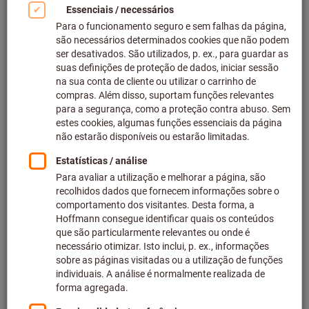
Alicates de pontas redondas e alicates planos (322)
Filtrar e ordenar
498
produtos
Produtos
Alicate de bico redondo, reto,
Mais vendido
cromado, com mangas de punho
N.º do artigo: 713040
Em stock
2 variantes
a partir de
19,13 €
mais IVA à taxa atual
Preços mais
custos de entrega