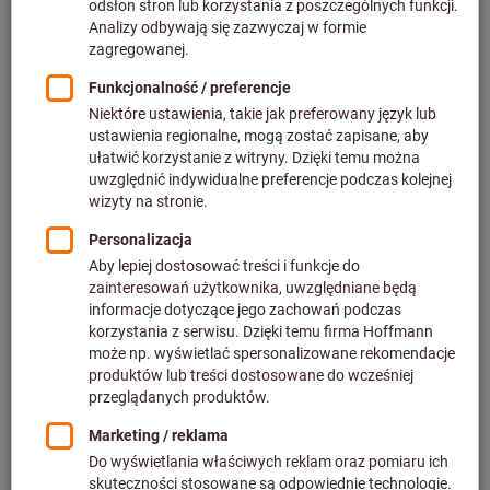
Cena za 1 Sztuka
plus podatek VAT w obowiązującej wysokości
Ceny plus koszty
dostawy
Indywidualne ceny dla klientów biznesowych po
zalogowaniu.
Ilość
Dodaj do koszyka
Szacowany czas dostawy: 2-3 tygodnie
UWAGA:
Ten produkt jest zamawiany bezpośrednio u producenta i