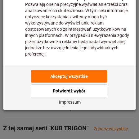
nie znajduje się w naszym magazynie – czas dostawy
może być wydłużony.Ostateczna cena zostanie
wyświetlona po dodaniu produktu do koszyka i przejściu
do kasy.Produkt nie podlega zwrotowi.
Informacje
Dodaj do listy artykułów
Udostępnij artykuł
Szczegóły produktu
Opis
Z tej samej serii "KUB TRIGON"
Zobacz wszystkie